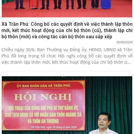
Xã Trần Phú: Công bố các quyết định về việc thành lập thôn
mới, kết thúc hoạt động của chi bộ thôn (cũ), thành lập chi
bộ thôn (mới) và công tác cán bộ thôn sau sắp xếp
30/06/2026
Chiều ngày 30/6, Ban Thường vụ Đảng ủy, HĐND, UBND xã Trần
Phú đã long trọng tổ chức Hội nghị công bố các quyết định về
việc thành lập thôn mới, kết thúc hoạt động của chi bộ thôn (cũ),
thành lập chi bộ thôn (mới) và công tác cán bộ thôn sau sắp xếp.
Sự kiện đánh dấu bước chuyển mình quan trọng của địa phương
trong việc kiện toàn hệ thống chính trị cơ sở theo hướng tinh
gọn, hiệu lực, hiệu quả và đáp ứng yêu cầu phát triển trong tình
hình mới.