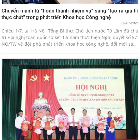
Chuyển mạnh từ "hoàn thành nhiệm vụ" sang "tạo ra giá trị
thực chất" trong phát triển Khoa học Công nghệ
02/07/2026
Chiều 1/7, tại Hà Nội, Tổng Bí thư, Chủ tịch nước Tô Lâm đã chủ
trì Hội nghị toàn quốc sơ kết 1,5 năm thực hiện Nghị quyết số 57-
NQ/TW về đột phá phát triển khoa học công nghệ, đổi mới sáng
tạo và chuyển đổi số. Thông điệp được nhấn mạnh là khâu thực
thi: phải chuyển mạnh từ tư duy "hoàn thành đầu việc" sang "tạo
ra sản phẩm, giá trị cụ thể".