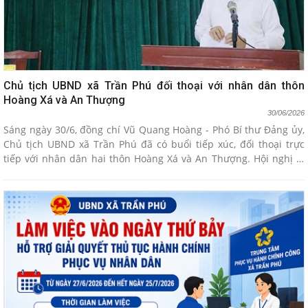
Chủ tịch UBND xã Trần Phú đối thoại với nhân dân thôn
Hoàng Xá và An Thượng
30/06/2026
Sáng ngày 30/6, đồng chí Vũ Quang Hoàng - Phó Bí thư Đảng ủy,
Chủ tịch UBND xã Trần Phú đã có buổi tiếp xúc, đối thoại trực
tiếp với nhân dân hai thôn Hoàng Xá và An Thượng. Hội nghị là
dịp để chính quyền xã nhìn lại những kết quả nổi bật sau 1 năm
vận hành bộ máy hành chính mới, đồng thời trực tiếp lắng nghe,
giải đáp các kiến nghị của bà con nhân dân.