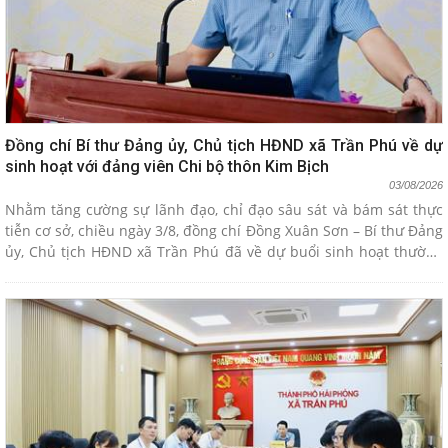
Đồng chí Bí thư Đảng ủy, Chủ tịch HĐND xã Trần Phú về dự
sinh hoạt với đảng viên Chi bộ thôn Kim Bịch
03/08/2026
Nhằm tăng cường sự lãnh đạo, chỉ đạo sâu sát và bám sát thực
tiễn cơ sở, chiều ngày 3/8, đồng chí Đồng Xuân Sơn – Bí thư Đảng
ủy, Chủ tịch HĐND xã Trần Phú đã về dự buổi sinh hoạt thường
kỳ tháng 8 tại Chi bộ thôn Kim Bịch. Buổi sinh hoạt tập trung
đánh giá kết quả công tác tháng 7, triển khai nhiệm vụ trọng tâm
tháng 8 và thực hiện sinh hoạt chuyên đề theo quy định.