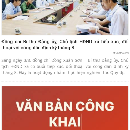
Đồng chí Bí thư Đảng ủy, Chủ tịch HĐND xã tiếp xúc, đối
thoại với công dân định kỳ tháng 8
03/08/2026
Sáng ngày 3/8, đồng chí Đồng Xuân Sơn – Bí thư Đảng ủy, Chủ
tịch HĐND xã có buổi tiếp xúc, đối thoại với công dân định kỳ
tháng 8. Đây là hoạt động nhằm thực hiện nghiêm túc Quy định
số 11-QĐ/TW, ngày 18/2/2019 của Bộ Chính trị khóa XII về trách
nhiệm của người đứng đầu cấp ủy trong việc tiếp dân, đối thoại
trực tiếp và xử lý những phản ánh, kiến nghị của nhân dân.