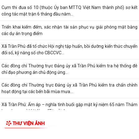
Cụm thi đua số 10 (thuộc Ủy ban MTTQ Việt Nam thành phố) sơ kết
công tác mặt trận 6 tháng đầu năm...
Triển khai kiểm đếm, xác nhận tài sản phục vụ giải phóng mặt bằng
các dự án trọng điểm
Xã Trần Phú đã tổ chức Hội nghị tập huấn, bồi dưỡng kiến thức chuyển
đổi số, kỹ năng số cho CBCCVC...
Các đồng chí Thường trực Đảng ủy xã Trần Phú kiểm tra hệ thống đê
chỉ đạo phương án chủ động ứng...
Các đồng chí Thường trực Đảng ủy xã Trần Phú kiểm tra chấn chỉnh
hoạt động tại các bến bãi mùa mưa...
Xã Trần Phú: Ấm áp – nghĩa tình buổi gặp mặt kỷ niệm 65 năm Thảm
họa da cam ở Việt Nam “Từ nỗi đau...
THƯ VIỆN ẢNH