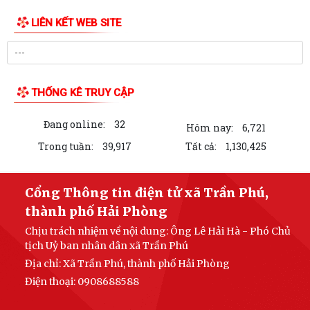
LIÊN KẾT WEB SITE
THỐNG KÊ TRUY CẬP