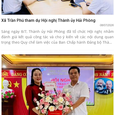
Xã Trần Phú tham dự Hội nghị Thành ủy Hải Phòng
08/07/2026
Sáng ngày 8/7, Thành ủy Hải Phòng đã tổ chức Hội nghị nhằm
đánh giá kết quả công tác và cho ý kiến về các nội dung quan
trọng theo Quy chế làm việc của Ban Chấp hành Đảng bộ Thành
phố. Hội nghị được kết nối trực tuyến từ điểm cầu trung tâm
thành phố đến điểm cầu các xã, phường, đặc khu.