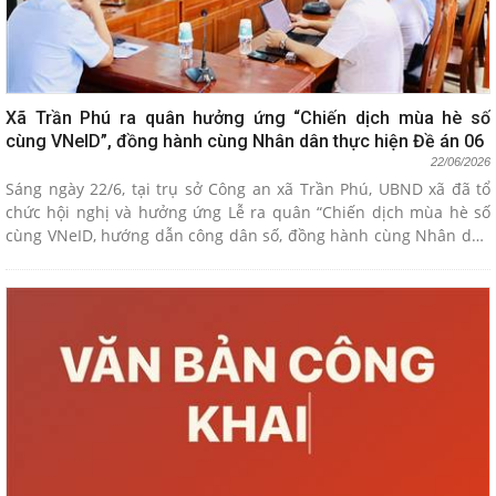
Xã Trần Phú ra quân hưởng ứng “Chiến dịch mùa hè số
cùng VNeID”, đồng hành cùng Nhân dân thực hiện Đề án 06
22/06/2026
Sáng ngày 22/6, tại trụ sở Công an xã Trần Phú, UBND xã đã tổ
chức hội nghị và hưởng ứng Lễ ra quân “Chiến dịch mùa hè số
cùng VNeID, hướng dẫn công dân số, đồng hành cùng Nhân dân
thực hiện Đề án 06”. Sự kiện được kết nối trực tuyến với Lễ ra
quân do Công an thành phố và Thành đoàn Hải Phòng tổ chức,
thể hiện quyết tâm cao độ của toàn xã trong công cuộc chuyển
đổi số.