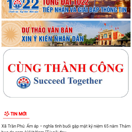
TIN MỚI
Xã Trần Phú: Ấm áp – nghĩa tình buổi gặp mặt kỷ niệm 65 năm Thảm