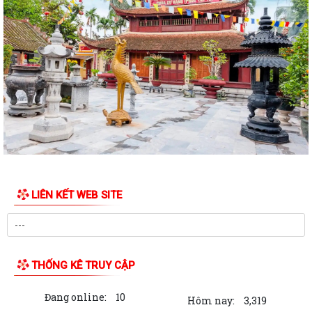
LIÊN KẾT WEB SITE
THỐNG KÊ TRUY CẬP
Đang online:
10
Hôm nay:
3,319