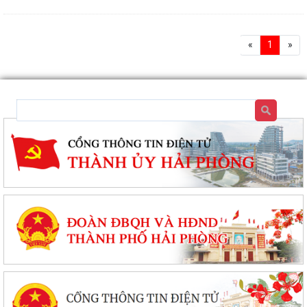
«
1
»