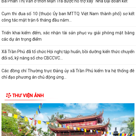
Bà Phan Thị Vắn ở thôn Mạn Trà được hỗ trợ xây “Nhà Đại đoàn kết”
Cụm thi đua số 10 (thuộc Ủy ban MTTQ Việt Nam thành phố) sơ kết
công tác mặt trận 6 tháng đầu năm...
Triển khai kiểm đếm, xác nhận tài sản phục vụ giải phóng mặt bằng
các dự án trọng điểm
Xã Trần Phú đã tổ chức Hội nghị tập huấn, bồi dưỡng kiến thức chuyển
đổi số, kỹ năng số cho CBCCVC...
Các đồng chí Thường trực Đảng ủy xã Trần Phú kiểm tra hệ thống đê
chỉ đạo phương án chủ động ứng...
THƯ VIỆN ẢNH