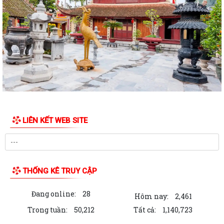
LIÊN KẾT WEB SITE
THỐNG KÊ TRUY CẬP
Đang online:
28
Hôm nay:
2,461
Trong tuần:
50,212
Tất cả:
1,140,723