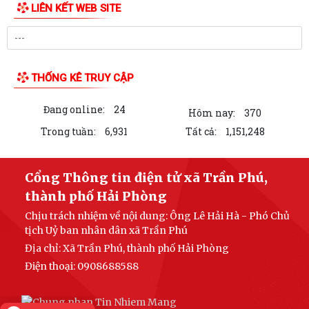
LIÊN KẾT WEB SITE
THỐNG KÊ TRUY CẬP