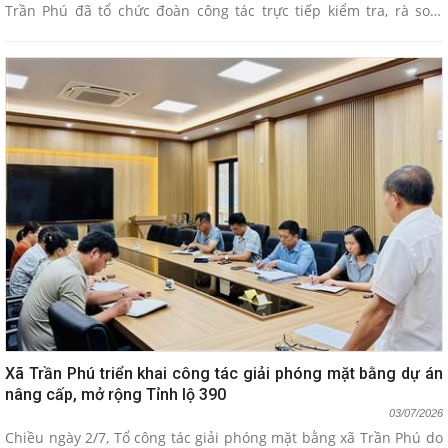
Trần Phú đã tổ chức đoàn công tác trực tiếp kiểm tra, rà soát
toàn diện việc chấp hành pháp luật tại các cơ sở hoạt động bến
bãi trên địa bàn.
Xã Trần Phú triển khai công tác giải phóng mặt bằng dự án
nâng cấp, mở rộng Tỉnh lộ 390
03/07/2026
Chiều ngày 2/7, Tổ công tác giải phóng mặt bằng xã Trần Phú do