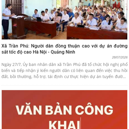
Xã Trần Phú: Người dân đồng thuận cao với dự án đường
sắt tốc độ cao Hà Nội - Quảng Ninh
28/07/2026
Ngày 27/7, Ủy ban nhân dân xã Trần Phú đã tổ chức hội nghị phổ
biến và tiếp nhận ý kiến người dân có liên quan đến việc thu hồi
đất, bồi thường, hỗ trợ, tái định cư thực hiện dự án tuyến đường
sắt tốc độ cao Hà Nội - Quảng Ninh. Hội nghị diễn ra tại nhà văn
hóa các thôn Cát Dương và Kim Khê, với sự tham dự của đông
đảo hộ dân bị ảnh hưởng thuộc các thôn Cát Dương, Kim Khê và
Đại Lã.