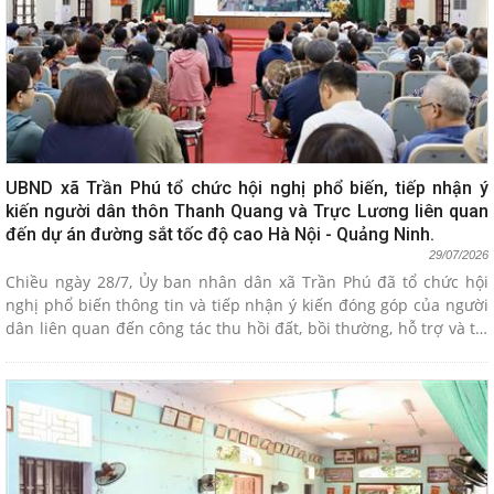
UBND xã Trần Phú tổ chức hội nghị phổ biến, tiếp nhận ý
kiến người dân thôn Thanh Quang và Trực Lương liên quan
đến dự án đường sắt tốc độ cao Hà Nội - Quảng Ninh.
29/07/2026
Chiều ngày 28/7, Ủy ban nhân dân xã Trần Phú đã tổ chức hội
nghị phổ biến thông tin và tiếp nhận ý kiến đóng góp của người
dân liên quan đến công tác thu hồi đất, bồi thường, hỗ trợ và tái
định cư phục vụ dự án tuyến đường sắt tốc độ cao Hà Nội -
Quảng Ninh. Hội nghị có sự tham dự của 241 hộ dân bị ảnh
hưởng, trong đó có 189 đại diện hộ thuộc thôn Thanh Quang và
32 hộ thuộc thôn Trực Lương.