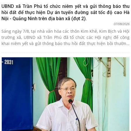
UBND xã Trần Phú tổ chức niêm yết và gửi thông báo thu
hồi đất để thực hiện Dự án tuyến đường sắt tốc độ cao Hà
Nội - Quảng Ninh trên địa bàn xã (đợt 2).
07/08/2026
Sáng ngày 7/8, tại nhà văn hóa các thôn Kim Khê, Kim Bịch và Hội
trường xã, UBND xã Trần Phú đã tổ chức các Hội nghị để công
khai niêm yết và gửi thông báo thu hồi đất thực hiện bồi thường,
hỗ trợ giải phóng mặt bằng phục vụ Dự án tuyến đường sắt tốc
độ cao Hà Nội - Quảng Ninh trên địa bàn xã (đợt 2).