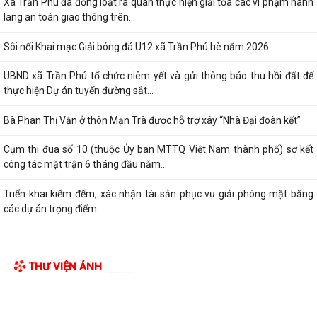
Xã Trần Phú đã đồng loạt ra quân thực hiện giải tỏa các vi phạm hành
lang an toàn giao thông trên...
Sôi nổi Khai mạc Giải bóng đá U12 xã Trần Phú hè năm 2026
UBND xã Trần Phú tổ chức niêm yết và gửi thông báo thu hồi đất để
thực hiện Dự án tuyến đường sắt...
Bà Phan Thị Vắn ở thôn Mạn Trà được hỗ trợ xây “Nhà Đại đoàn kết”
Cụm thi đua số 10 (thuộc Ủy ban MTTQ Việt Nam thành phố) sơ kết
công tác mặt trận 6 tháng đầu năm...
Triển khai kiểm đếm, xác nhận tài sản phục vụ giải phóng mặt bằng
các dự án trọng điểm
THƯ VIỆN ẢNH