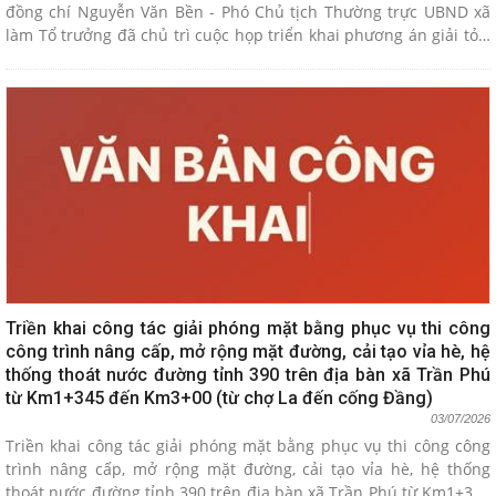
đồng chí Nguyễn Văn Bền - Phó Chủ tịch Thường trực UBND xã
làm Tổ trưởng đã chủ trì cuộc họp triển khai phương án giải tỏa,
bàn giao mặt bằng phục vụ dự án nâng cấp, mở rộng Tỉnh lộ
390. Đây là công trình hạ tầng trọng điểm, hứa hẹn mang lại diện
mạo giao thông văn minh, hiện đại cho toàn xã.
Triền khai công tác giải phóng mặt bằng phục vụ thi công
công trình nâng cấp, mở rộng mặt đường, cải tạo vỉa hè, hệ
thống thoát nước đường tỉnh 390 trên địa bàn xã Trần Phú
từ Km1+345 đến Km3+00 (từ chợ La đến cống Đầng)
03/07/2026
Triền khai công tác giải phóng mặt bằng phục vụ thi công công
trình nâng cấp, mở rộng mặt đường, cải tạo vỉa hè, hệ thống
thoát nước đường tỉnh 390 trên địa bàn xã Trần Phú từ Km1+345