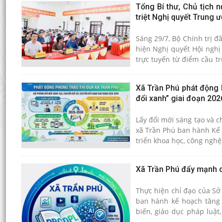
Tổng Bí thư, Chủ tịch 
triệt Nghị quyết Trung 
Sáng 29/7, Bộ Chính trị đã
hiện Nghị quyết Hội nghị
trực tuyến từ điểm cầu t
quan Trung ương và các đ
Xã Trần Phú phát động 
đổi xanh” giai đoạn 202
Lấy đổi mới sáng tạo và c
xã Trần Phú ban hành Kế h
triển khoa học, công nghệ
Xã Trần Phú đẩy mạnh ch
Thực hiện chỉ đạo của S
ban hành kế hoạch tăng 
biến, giáo dục pháp luậ
nhân dân.