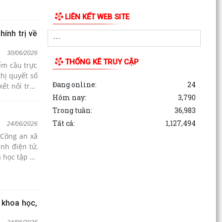
LIÊN KẾT WEB SITE
ính trị về
30/06/2026
THỐNG KÊ TRUY CẬP
ểm cầu trực
ghị quyết số
Đang online:
24
ết nối trực
Hôm nay:
3,790
Trong tuần:
36,983
Tất cả:
1,127,494
24/06/2026
 Công an xã
nh điện tử,
 học tập số
 khoa học,