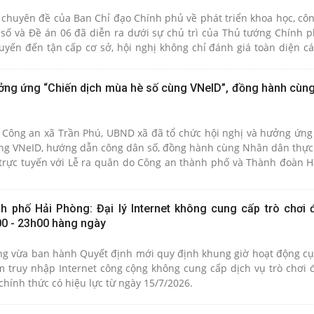
 chuyên đề của Ban Chỉ đạo Chính phủ về phát triển khoa học, côn
 số và Đề án 06 đã diễn ra dưới sự chủ trì của Thủ tướng Chính 
tuyến đến tận cấp cơ sở, hội nghị không chỉ đánh giá toàn diện c
ghĩa định hướng sâu sắc đối với bước tiến kinh tế - xã hội của 
ởng ứng “Chiến dịch mùa hè số cùng VNeID”, đồng hành cùn
sở Công an xã Trần Phú, UBND xã đã tổ chức hội nghị và hưởng ứng
ng VNeID, hướng dẫn công dân số, đồng hành cùng Nhân dân thực
i trực tuyến với Lễ ra quân do Công an thành phố và Thành đoàn H
cao độ của toàn xã trong công cuộc chuyển đổi số.
 phố Hải Phòng: Đại lý Internet không cung cấp trò chơi đ
0 - 23h00 hàng ngày
 vừa ban hành Quyết định mới quy định khung giờ hoạt động cụ 
ểm truy nhập Internet công cộng không cung cấp dịch vụ trò chơi đ
chính thức có hiệu lực từ ngày 15/7/2026.