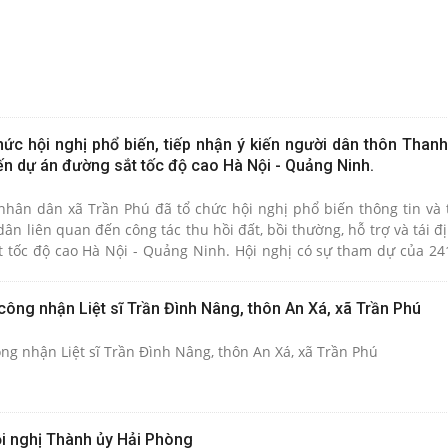
ức hội nghị phổ biến, tiếp nhận ý kiến người dân thôn Than
ến dự án đường sắt tốc độ cao Hà Nội - Quảng Ninh.
nhân dân xã Trần Phú đã tổ chức hội nghị phổ biến thông tin và 
ân liên quan đến công tác thu hồi đất, bồi thường, hỗ trợ và tái 
 tốc độ cao Hà Nội - Quảng Ninh. Hội nghị có sự tham dự của 24
89 đại diện hộ thuộc thôn Thanh Quang và 32 hộ thuộc thôn Trực 
công nhận Liệt sĩ Trần Đình Nâng, thôn An Xá, xã Trần Phú
ng nhận Liệt sĩ Trần Đình Nâng, thôn An Xá, xã Trần Phú
i nghị Thành ủy Hải Phòng