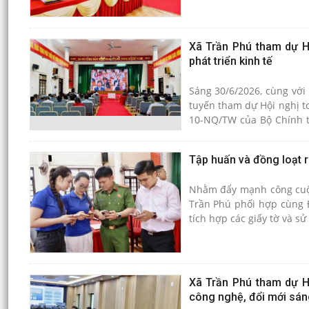
Xã Trần Phú tham dự Hộ
phát triển kinh tế
Sáng 30/6/2026, cùng với
tuyến tham dự Hội nghị to
10-NQ/TW của Bộ Chính trị
tiếp từ Hội trường Diên H
Tập huấn và đồng loạt 
Nhằm đẩy mạnh công cuộc 
Trần Phú phối hợp cùng Đ
tích hợp các giấy tờ và s
trên nền tảng "bình dân h
Xã Trần Phú tham dự Hộ
công nghệ, đổi mới sáng