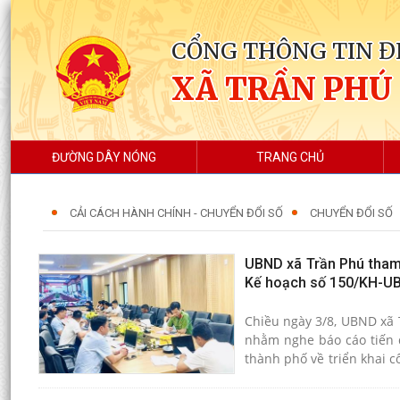
CỔNG THÔNG TIN Đ
XÃ TRẦN PHÚ
ĐƯỜNG DÂY NÓNG
TRANG CHỦ
CẢI CÁCH HÀNH CHÍNH - CHUYỂN ĐỔI SỐ
CHUYỂN ĐỔI SỐ
UBND xã Trần Phú tham 
Kế hoạch số 150/KH-U
Chiều ngày 3/8, UBND xã 
nhằm nghe báo cáo tiến 
thành phố về triển khai c
dữ liệu đất đai trên địa 