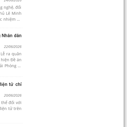
24/06/2026
g nghệ, đổi
phủ Lê Minh
ác nhiệm vụ
xã Trần Phú
g Nhân dân
22/06/2026
 Lễ ra quân
 hiện Đề án
ải Phòng tổ
iện tử chỉ
20/06/2026
thể đối với
iện tử trên