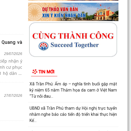
h Quang và
29/07/2026
tiếp nhận ý
định cư phục
TIN MỚI
1 hộ dân bị
Lương.
Xã Trần Phú: Ấm áp – nghĩa tình buổi gặp mặt
kỷ niệm 65 năm Thảm họa da cam ở Việt Nam
27/07/2026
“Từ nỗi đau...
UBND xã Trần Phú tham dự Hội nghị trực tuyến
nhằm nghe báo cáo tiến độ triển khai thực hiện
Kế...