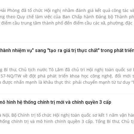
Hải Phòng đã tổ chức Hội nghị nhằm đánh giá kết quả công tác và
ọng theo Quy chế làm việc của Ban Chấp hành Đảng bộ Thành ph
từ điểm cầu trung tâm thành phố đến điểm cầu các xã, phường, đặc 
ành nhiệm vụ" sang "tạo ra giá trị thực chất" trong phát tri
ng Bí thư, Chủ tịch nước Tô Lâm đã chủ trì Hội nghị toàn quốc sơ 
 57-NQ/TW về đột phá phát triển khoa học công nghệ, đổi mới 
p được nhấn mạnh là khâu thực thi: phải chuyển mạnh từ tư duy 
 phẩm, giá trị cụ thể".
ô hình hệ thống chính trị mới và chính quyền 3 cấp
à Nội, Bộ Chính trị tổ chức Hội nghị toàn quốc sơ kết 1 năm vận h
thống chính trị và mô hình chính quyền 3 cấp. Tổng Bí thư, Chủ t