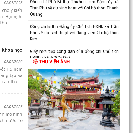
Đồng chí Phó Bí thư Thường trực Đảng ủy xã
08/07/2026
Trần Phú về dự sinh hoạt với Chi bộ thôn Thanh
 cho ý kiến
Quang
ố. Hội nghị
khu.
Đồng chí Bí thư Đảng ủy, Chủ tịch HĐND xã Trần
Phú về dự sinh hoạt với đảng viên Chi bộ thôn
Kim...
ển Khoa học
Giấy mời tiếp công dân của đồng chí Chủ tịch
UBND xã (05/8/2026)
THƯ VIỆN ẢNH
02/07/2026
kết 1,5 năm
Lịch làm việc của lãnh đạo UBND xã Trần Phú từ
sáng tạo và
ngày 03/8/2026 đến ngày 09/8/2026
"hoàn thành
02/07/2026
ành mô hình
ịch nước Tô