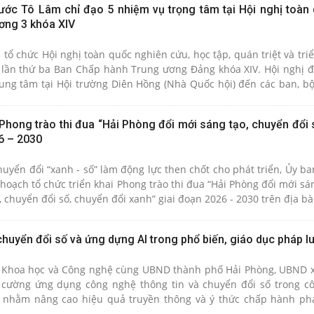
nước Tô Lâm chỉ đạo 5 nhiệm vụ trọng tâm tại Hội nghị toàn
ương 3 khóa XIV
 tổ chức Hội nghị toàn quốc nghiên cứu, học tập, quán triệt và tri
 lần thứ ba Ban Chấp hành Trung ương Đảng khóa XIV. Hội nghị đ
rung tâm tại Hội trường Diên Hồng (Nhà Quốc hội) đến các ban, bộ
ịa phương trên cả nước.
Phong trào thi đua “Hải Phòng đổi mới sáng tạo, chuyển đổi 
6 – 2030
huyển đổi “xanh - số” làm động lực then chốt cho phát triển, Ủy b
oạch tổ chức triển khai Phong trào thi đua “Hải Phòng đổi mới sán
, chuyển đổi số, chuyển đổi xanh” giai đoạn 2026 - 2030 trên địa bà
uyển đổi số và ứng dựng Al trong phổ biến, giáo dục pháp lu
ở Khoa học và Công nghệ cùng UBND thành phố Hải Phòng, UBND 
cường ứng dụng công nghệ thông tin và chuyển đổi số trong c
t, nhằm nâng cao hiệu quả truyền thông và ý thức chấp hành ph