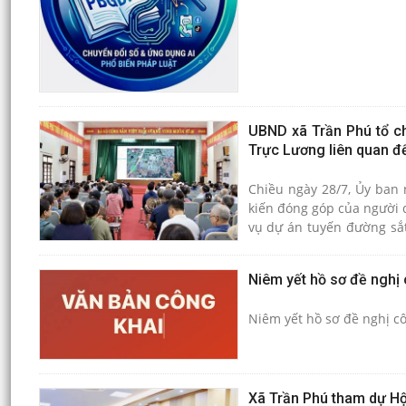
UBND xã Trần Phú tổ ch
Trực Lương liên quan đ
Chiều ngày 28/7, Ủy ban 
kiến đóng góp của người d
vụ dự án tuyến đường sắt
ảnh hưởng, trong đó có 1
Niêm yết hồ sơ đề nghị 
Niêm yết hồ sơ đề nghị cô
Xã Trần Phú tham dự Hộ