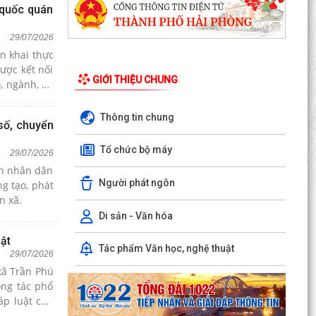
 quốc quán
29/07/2026
ển khai thực
ược kết nối
GIỚI THIỆU CHUNG
, ngành, cơ
Thông tin chung
số, chuyển
Tổ chức bộ máy
29/07/2026
an nhân dân
Người phát ngôn
g tạo, phát
n xã.
Di sản - Văn hóa
ật
Tác phẩm Văn học, nghệ thuật
29/07/2026
xã Trần Phú
ông tác phổ
áp luật của