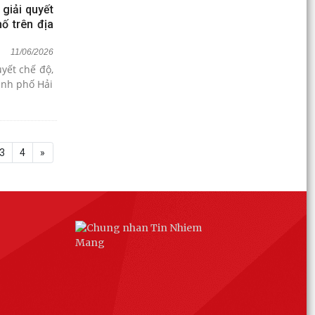
 giải quyết
ố trên địa
11/06/2026
uyết chế độ,
ành phố Hải
3
4
»