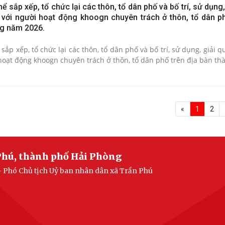
 sắp xếp, tổ chức lại các thôn, tổ dân phố và bố trí, sử dụng,
 với người hoạt động khoogn chuyên trách ở thôn, tổ dân ph
ng năm 2026.
ắp xếp, tổ chức lại các thôn, tổ dân phố và bố trí, sử dụng, giải q
hoạt động khoogn chuyên trách ở thôn, tổ dân phố trên địa bàn th
«
1
2
Phú, thành phố Hải Phòng
- Phó Chủ tịch Uỷ ban nhân dân xã Trần Phú