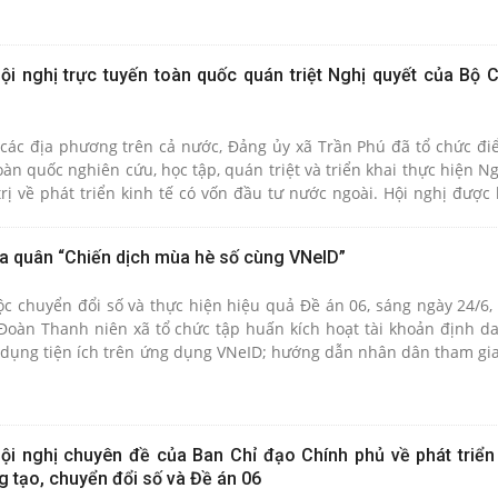
i nghị trực tuyến toàn quốc quán triệt Nghị quyết của Bộ Ch
 các địa phương trên cả nước, Đảng ủy xã Trần Phú đã tổ chức đi
àn quốc nghiên cứu, học tập, quán triệt và triển khai thực hiện N
 về phát triển kinh tế có vốn đầu tư nước ngoài. Hội nghị được k
ồng, Nhà Quốc hội.
ra quân “Chiến dịch mùa hè số cùng VNeID”
chuyển đổi số và thực hiện hiệu quả Đề án 06, sáng ngày 24/6,
oàn Thanh niên xã tổ chức tập huấn kích hoạt tài khoản định da
ử dụng tiện ích trên ứng dụng VNeID; hướng dẫn nhân dân tham gia
ọc vụ số".
i nghị chuyên đề của Ban Chỉ đạo Chính phủ về phát triển
 tạo, chuyển đổi số và Đề án 06