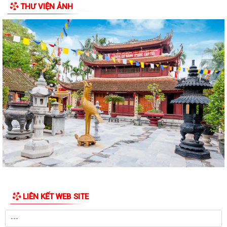
THƯ VIỆN ẢNH
Tổng Bí thư, Chủ tịch nước Tô Lâm chỉ đạo 5 nhiệm vụ trọng tâm tại
Hội nghị toàn quốc quán triệt...
Nghị quyết 34/NQ-HĐND, ngày 28/7/2026 của HĐND thành phố về việc
sửa đổi, bổ sung bảng giá đất lần...
Nghị quyết 33/NQ-HĐND, ngày 28/7/2026 của HĐND thành phố về việc
thông qua điều chỉnh, bổ sung danh...
Nghị quyết số 32/NQ-HĐND, ngày 28/7/2026 của HĐND thành phố về
việc điều chỉnh, bổ sung kế hoạch...
Nghị quyết số 30/NQ-HĐND, ngày 28/7/2026 của HĐND thành phố về
chất vấn tại kỳ họp thứ 3 (kỳ họp...
Nghị quyết 26/2026/NQ-HĐND, ngày 28/7/2026 của HĐND thành phố
về quy định chính sách hỗ trợ đối với...
LIÊN KẾT WEB SITE
Nghị quyết số 25/2026/NQ-HĐND, ngày 28/7/2026 của HĐND thành
phố Hải Phòng quy định tiêu chí thành...