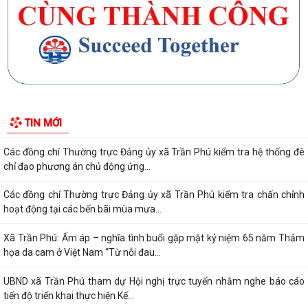
Cụm thi đua số 10 (thuộc Ủy ban MTTQ Việt Nam thành phố) sơ kết
công tác mặt trận 6 tháng đầu năm...
Triển khai kiểm đếm, xác nhận tài sản phục vụ giải phóng mặt bằng
các dự án trọng điểm
Xã Trần Phú đã tổ chức Hội nghị tập huấn, bồi dưỡng kiến thức chuyển
TIN MỚI
đổi số, kỹ năng số cho CBCCVC...
Các đồng chí Thường trực Đảng ủy xã Trần Phú kiểm tra hệ thống đê
chỉ đạo phương án chủ động ứng...
Các đồng chí Thường trực Đảng ủy xã Trần Phú kiểm tra chấn chỉnh
hoạt động tại các bến bãi mùa mưa...
Xã Trần Phú: Ấm áp – nghĩa tình buổi gặp mặt kỷ niệm 65 năm Thảm
họa da cam ở Việt Nam “Từ nỗi đau...
UBND xã Trần Phú tham dự Hội nghị trực tuyến nhằm nghe báo cáo
tiến độ triển khai thực hiện Kế...