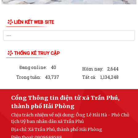
8/2026
Thông báo số 43/TB-HĐND, ngày 29/7/2026 về Kết quả kỳ họp thứ 3
LIÊN KẾT WEB SITE
HĐND thành phố
Tổng Bí thư, Chủ tịch nước Tô Lâm chỉ đạo 5 nhiệm vụ trọng tâm tại
Hội nghị toàn quốc quán triệt...
THỐNG KÊ TRUY CẬP
Nghị quyết 34/NQ-HĐND, ngày 28/7/2026 của HĐND thành phố về việc
sửa đổi, bổ sung bảng giá đất lần...
Đang online:
40
Hôm nay:
2,644
Nghị quyết 33/NQ-HĐND, ngày 28/7/2026 của HĐND thành phố về việc
Trong tuần:
43,737
Tất cả:
1,134,248
thông qua điều chỉnh, bổ sung danh...
Nghị quyết số 32/NQ-HĐND, ngày 28/7/2026 của HĐND thành phố về
Cổng Thông tin điện tử xã Trần Phú,
việc điều chỉnh, bổ sung kế hoạch...
thành phố Hải Phòng
Nghị quyết số 30/NQ-HĐND, ngày 28/7/2026 của HĐND thành phố về
Chịu trách nhiệm về nội dung: Ông Lê Hải Hà - Phó Chủ
chất vấn tại kỳ họp thứ 3 (kỳ họp...
tịch Uỷ ban nhân dân xã Trần Phú
Địa chỉ: Xã Trần Phú, thành phố Hải Phòng
Nghị quyết 26/2026/NQ-HĐND, ngày 28/7/2026 của HĐND thành phố
Điện thoại: 0908688588