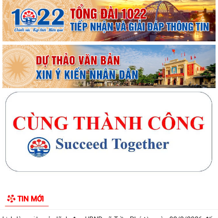
Xã Trần Phú: Ấm áp – nghĩa tình buổi gặp mặt kỷ niệm 65 năm Thảm
họa da cam ở Việt Nam “Từ nỗi đau...
UBND xã Trần Phú tham dự Hội nghị trực tuyến nhằm nghe báo cáo
tiến độ triển khai thực hiện Kế...
Đồng chí Phó Bí thư Thường trực Đảng ủy xã Trần Phú về dự sinh hoạt
với Chi bộ thôn Thanh Quang
Đồng chí Bí thư Đảng ủy, Chủ tịch HĐND xã Trần Phú về dự sinh hoạt
với đảng viên Chi bộ thôn Kim...
TIN MỚI
Giấy mời tiếp công dân của đồng chí Chủ tịch UBND xã (05/8/2026)