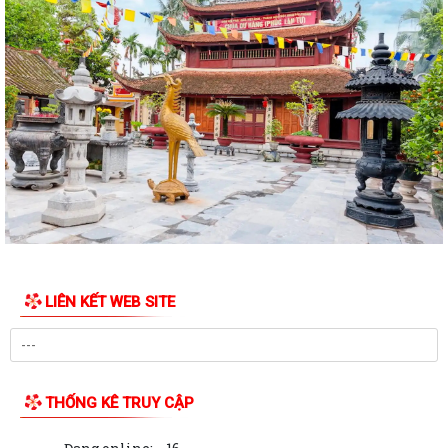
sửa đổi, bổ sung bảng giá đất lần...
Nghị quyết 33/NQ-HĐND, ngày 28/7/2026 của HĐND thành phố về việc
thông qua điều chỉnh, bổ sung danh...
Nghị quyết số 32/NQ-HĐND, ngày 28/7/2026 của HĐND thành phố về
việc điều chỉnh, bổ sung kế hoạch...
Nghị quyết số 30/NQ-HĐND, ngày 28/7/2026 của HĐND thành phố về
chất vấn tại kỳ họp thứ 3 (kỳ họp...
Nghị quyết 26/2026/NQ-HĐND, ngày 28/7/2026 của HĐND thành phố
về quy định chính sách hỗ trợ đối với...
LIÊN KẾT WEB SITE
Nghị quyết số 25/2026/NQ-HĐND, ngày 28/7/2026 của HĐND thành
phố Hải Phòng quy định tiêu chí thành...
Nghị quyết số 24/2026/NQ-HĐND, ngày 28/7/2026 của HĐND thành
phố Nghị quyết quy định mức trợ cấp...
THỐNG KÊ TRUY CẬP
Nghị quyết số 23/2026/NQ-HĐND, ngày 28/7/2026 của HĐND thành