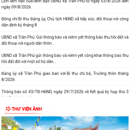
Lịch làm việc của lãnh đạo UBND xã Trần Phú từ ngày 03/8/2026 đến
ngày 09/8/2026
Đồng chí Bí thư Đảng ủy, Chủ tịch HĐND xã tiếp xúc, đối thoại với công
dân định kỳ tháng 8
UBND xã Trần Phú: Gửi thông báo và niêm yết thông báo thu hồi đất và
đối thoại với người dân thôn...
UBND xã Trần Phú gửi thông báo và niêm yết công khai thông báo thu
hồi đất đối với một số hộ dân...
Đảng ủy xã Trần Phú giao ban với Bí thư chi bộ, Trưởng thôn tháng
8/2026
Thông báo số 43/TB-HĐND, ngày 29/7/2026 về Kết quả kỳ họp thứ 3
HĐND thành phố
THƯ VIỆN ẢNH
Tổng Bí thư, Chủ tịch nước Tô Lâm chỉ đạo 5 nhiệm vụ trọng tâm tại
Hội nghị toàn quốc quán triệt...
Nghị quyết 34/NQ-HĐND, ngày 28/7/2026 của HĐND thành phố về việc