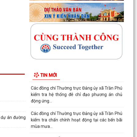
xây “Nhà Đại đoàn kết”
Cụm thi đua số 10 (thuộc Ủy ban MTTQ Việt
Nam thành phố) sơ kết công tác mặt trận 6
tháng đầu năm...
Triển khai kiểm đếm, xác nhận tài sản phục vụ
giải phóng mặt bằng các dự án trọng điểm
Xã Trần Phú đã tổ chức Hội nghị tập huấn, bồi
dưỡng kiến thức chuyển đổi số, kỹ năng số cho
TIN MỚI
CBCCVC...
Các đồng chí Thường trực Đảng ủy xã Trần Phú
kiểm tra hệ thống đê chỉ đạo phương án chủ
động ứng...
Các đồng chí Thường trực Đảng ủy xã Trần Phú
02 dự án đường
kiểm tra chấn chỉnh hoạt động tại các bến bãi
mùa mưa...