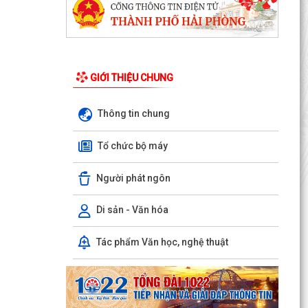
GIỚI THIỆU CHUNG
Thông tin chung
Tổ chức bộ máy
Người phát ngôn
Di sản - Văn hóa
Tác phẩm Văn học, nghệ thuật
UBND xã Trần Phú tổ chức niêm yết và gửi
thông báo thu hồi đất để thực hiện Dự án tuyến
đường sắt...
Bà Phan Thị Vắn ở thôn Mạn Trà được hỗ trợ