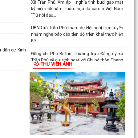
Xã Trần Phú: Ấm áp – nghĩa tình buổi gặp mặt
kỷ niệm 65 năm Thảm họa da cam ở Việt Nam
“Từ nỗi đau...
UBND xã Trần Phú tham dự Hội nghị trực tuyến
nhằm nghe báo cáo tiến độ triển khai thực hiện
Kế...
u dân cư Kinh
Đồng chí Phó Bí thư Thường trực Đảng ủy xã
Trần Phú về dự sinh hoạt với Chi bộ thôn Thanh
THƯ VIỆN ẢNH
Quang
Đồng chí Bí thư Đảng ủy, Chủ tịch HĐND xã Trần
Phú về dự sinh hoạt với đảng viên Chi bộ thôn
Kim...
Giấy mời tiếp công dân của đồng chí Chủ tịch
UBND xã (05/8/2026)
Lịch làm việc của lãnh đạo UBND xã Trần Phú từ
ngày 03/8/2026 đến ngày 09/8/2026