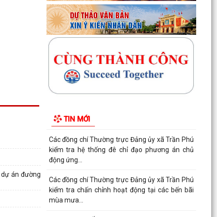
xây “Nhà Đại đoàn kết”
Cụm thi đua số 10 (thuộc Ủy ban MTTQ Việt
Nam thành phố) sơ kết công tác mặt trận 6
tháng đầu năm...
Triển khai kiểm đếm, xác nhận tài sản phục vụ
giải phóng mặt bằng các dự án trọng điểm
Xã Trần Phú đã tổ chức Hội nghị tập huấn, bồi
dưỡng kiến thức chuyển đổi số, kỹ năng số cho
TIN MỚI
CBCCVC...
Các đồng chí Thường trực Đảng ủy xã Trần Phú
kiểm tra hệ thống đê chỉ đạo phương án chủ
động ứng...
02 dự án đường
Các đồng chí Thường trực Đảng ủy xã Trần Phú
kiểm tra chấn chỉnh hoạt động tại các bến bãi
mùa mưa...