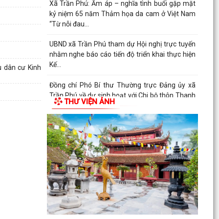
Xã Trần Phú: Ấm áp – nghĩa tình buổi gặp mặt
kỷ niệm 65 năm Thảm họa da cam ở Việt Nam
“Từ nỗi đau...
UBND xã Trần Phú tham dự Hội nghị trực tuyến
nhằm nghe báo cáo tiến độ triển khai thực hiện
Kế...
u dân cư Kinh
Đồng chí Phó Bí thư Thường trực Đảng ủy xã
Trần Phú về dự sinh hoạt với Chi bộ thôn Thanh
THƯ VIỆN ẢNH
Quang
Đồng chí Bí thư Đảng ủy, Chủ tịch HĐND xã Trần
Phú về dự sinh hoạt với đảng viên Chi bộ thôn
Kim...
Giấy mời tiếp công dân của đồng chí Chủ tịch
UBND xã (05/8/2026)
Lịch làm việc của lãnh đạo UBND xã Trần Phú từ
ngày 03/8/2026 đến ngày 09/8/2026