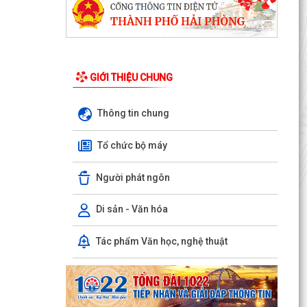
GIỚI THIỆU CHUNG
Thông tin chung
Tổ chức bộ máy
Người phát ngôn
Di sản - Văn hóa
Tác phẩm Văn học, nghệ thuật
UBND xã Trần Phú tổ chức niêm yết và gửi
thông báo thu hồi đất để thực hiện Dự án tuyến
đường sắt...
Bà Phan Thị Vắn ở thôn Mạn Trà được hỗ trợ