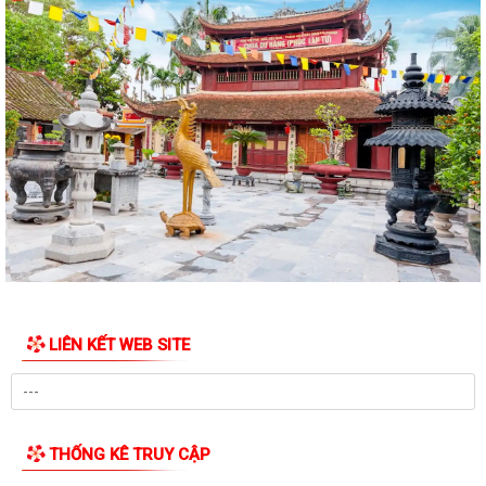
Nghị quyết 34/NQ-HĐND, ngày 28/7/2026 của HĐND thành phố về việc
sửa đổi, bổ sung bảng giá đất lần...
Nghị quyết 33/NQ-HĐND, ngày 28/7/2026 của HĐND thành phố về việc
thông qua điều chỉnh, bổ sung danh...
Nghị quyết số 32/NQ-HĐND, ngày 28/7/2026 của HĐND thành phố về
việc điều chỉnh, bổ sung kế hoạch...
Nghị quyết số 30/NQ-HĐND, ngày 28/7/2026 của HĐND thành phố về
chất vấn tại kỳ họp thứ 3 (kỳ họp...
Nghị quyết 26/2026/NQ-HĐND, ngày 28/7/2026 của HĐND thành phố
về quy định chính sách hỗ trợ đối với...
LIÊN KẾT WEB SITE
Nghị quyết số 25/2026/NQ-HĐND, ngày 28/7/2026 của HĐND thành
phố Hải Phòng quy định tiêu chí thành...
Nghị quyết số 24/2026/NQ-HĐND, ngày 28/7/2026 của HĐND thành
phố Nghị quyết quy định mức trợ cấp...
THỐNG KÊ TRUY CẬP
Nghị quyết số 23/2026/NQ-HĐND, ngày 28/7/2026 của HĐND thành