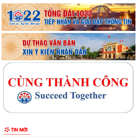
Xã Trần Phú: Ấm áp – nghĩa tình buổi gặp mặt kỷ niệm 65 năm Thảm
họa da cam ở Việt Nam “Từ nỗi đau...
UBND xã Trần Phú tham dự Hội nghị trực tuyến nhằm nghe báo cáo
tiến độ triển khai thực hiện Kế...
Đồng chí Phó Bí thư Thường trực Đảng ủy xã Trần Phú về dự sinh hoạt
với Chi bộ thôn Thanh Quang
Đồng chí Bí thư Đảng ủy, Chủ tịch HĐND xã Trần Phú về dự sinh hoạt
với đảng viên Chi bộ thôn Kim...
TIN MỚI
Giấy mời tiếp công dân của đồng chí Chủ tịch UBND xã (05/8/2026)