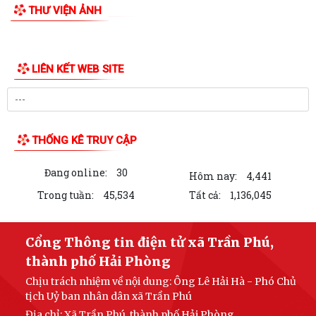
THƯ VIỆN ẢNH
Giấy mời tiếp công dân của đồng chí Chủ tịch UBND xã (05/8/2026)
Lịch làm việc của lãnh đạo UBND xã Trần Phú từ ngày 03/8/2026 đến
ngày 09/8/2026
Đồng chí Bí thư Đảng ủy, Chủ tịch HĐND xã tiếp xúc, đối thoại với công
dân định kỳ tháng 8
UBND xã Trần Phú: Gửi thông báo và niêm yết thông báo thu hồi đất và
đối thoại với người dân thôn...
UBND xã Trần Phú gửi thông báo và niêm yết công khai thông báo thu
hồi đất đối với một số hộ dân...
Đảng ủy xã Trần Phú giao ban với Bí thư chi bộ, Trưởng thôn tháng
8/2026
Thông báo số 43/TB-HĐND, ngày 29/7/2026 về Kết quả kỳ họp thứ 3
LIÊN KẾT WEB SITE
HĐND thành phố
Tổng Bí thư, Chủ tịch nước Tô Lâm chỉ đạo 5 nhiệm vụ trọng tâm tại