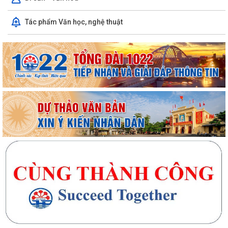
Tác phẩm Văn học, nghệ thuật
UBND xã Trần Phú tổ chức niêm yết và gửi thông báo thu hồi đất để
thực hiện Dự án tuyến đường sắt...
Bà Phan Thị Vắn ở thôn Mạn Trà được hỗ trợ xây “Nhà Đại đoàn kết”
Cụm thi đua số 10 (thuộc Ủy ban MTTQ Việt Nam thành phố) sơ kết
công tác mặt trận 6 tháng đầu năm...
Triển khai kiểm đếm, xác nhận tài sản phục vụ giải phóng mặt bằng
các dự án trọng điểm