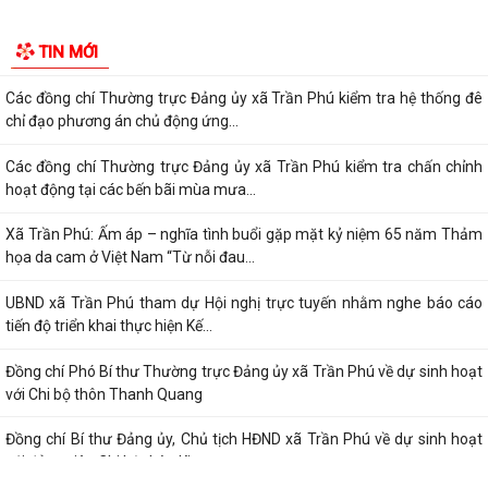
Xã Trần Phú đã tổ chức Hội nghị tập huấn, bồi dưỡng kiến thức chuyển
TIN MỚI
đổi số, kỹ năng số cho CBCCVC...
Các đồng chí Thường trực Đảng ủy xã Trần Phú kiểm tra hệ thống đê
chỉ đạo phương án chủ động ứng...
Các đồng chí Thường trực Đảng ủy xã Trần Phú kiểm tra chấn chỉnh
hoạt động tại các bến bãi mùa mưa...
Xã Trần Phú: Ấm áp – nghĩa tình buổi gặp mặt kỷ niệm 65 năm Thảm
họa da cam ở Việt Nam “Từ nỗi đau...
UBND xã Trần Phú tham dự Hội nghị trực tuyến nhằm nghe báo cáo
tiến độ triển khai thực hiện Kế...
Đồng chí Phó Bí thư Thường trực Đảng ủy xã Trần Phú về dự sinh hoạt
với Chi bộ thôn Thanh Quang
Đồng chí Bí thư Đảng ủy, Chủ tịch HĐND xã Trần Phú về dự sinh hoạt
với đảng viên Chi bộ thôn Kim...