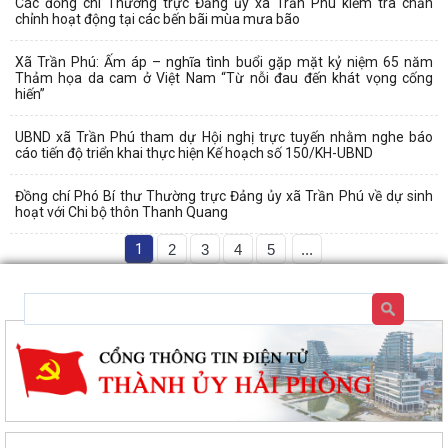
Các đồng chí Thường trực Đảng ủy xã Trần Phú kiểm tra chấn
chỉnh hoạt động tại các bến bãi mùa mưa bão
Xã Trần Phú: Ấm áp – nghĩa tình buổi gặp mặt kỷ niệm 65 năm
Thảm họa da cam ở Việt Nam “Từ nỗi đau đến khát vọng cống
hiến”
UBND xã Trần Phú tham dự Hội nghị trực tuyến nhằm nghe báo
cáo tiến độ triển khai thực hiện Kế hoạch số 150/KH-UBND
Đồng chí Phó Bí thư Thường trực Đảng ủy xã Trần Phú về dự sinh
hoạt với Chi bộ thôn Thanh Quang
1
2
3
4
5
...