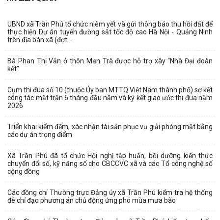
UBND xã Trần Phú tổ chức niêm yết và gửi thông báo thu hồi đất để
thực hiện Dự án tuyến đường sắt tốc độ cao Hà Nội - Quảng Ninh
trên địa bàn xã (đợt...
Bà Phan Thị Vắn ở thôn Mạn Trà được hỗ trợ xây “Nhà Đại đoàn
kết”
Cụm thi đua số 10 (thuộc Ủy ban MTTQ Việt Nam thành phố) sơ kết
công tác mặt trận 6 tháng đầu năm và ký kết giao ước thi đua năm
2026
Triển khai kiểm đếm, xác nhận tài sản phục vụ giải phóng mặt bằng
các dự án trọng điểm
Xã Trần Phú đã tổ chức Hội nghị tập huấn, bồi dưỡng kiến thức
chuyển đổi số, kỹ năng số cho CBCCVC xã và các Tổ công nghệ số
cộng đồng
Các đồng chí Thường trực Đảng ủy xã Trần Phú kiểm tra hệ thống
đê chỉ đạo phương án chủ động ứng phó mùa mưa bão