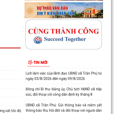
Kế...
Đồng chí Phó Bí thư Thường trực Đảng ủy xã
Trần Phú về dự sinh hoạt với Chi bộ thôn Thanh
Quang
Đồng chí Bí thư Đảng ủy, Chủ tịch HĐND xã Trần
Phú về dự sinh hoạt với đảng viên Chi bộ thôn
Kim...
Giấy mời tiếp công dân của đồng chí Chủ tịch
TIN MỚI
UBND xã (05/8/2026)
Lịch làm việc của lãnh đạo UBND xã Trần Phú từ
ngày 03/8/2026 đến ngày 09/8/2026
Đồng chí Bí thư Đảng ủy, Chủ tịch HĐND xã tiếp
xúc, đối thoại với công dân định kỳ tháng 8
UBND xã Trần Phú: Gửi thông báo và niêm yết
thông báo thu hồi đất và đối thoại với người dân
ờng sắt tốc độ