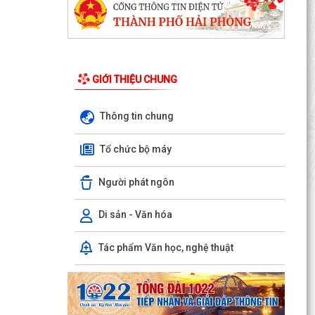
GIỚI THIỆU CHUNG
Thông tin chung
Tổ chức bộ máy
Người phát ngôn
Di sản - Văn hóa
Xã Trần Phú: Ấm áp – nghĩa tình buổi gặp mặt
Tác phẩm Văn học, nghệ thuật
kỷ niệm 65 năm Thảm họa da cam ở Việt Nam
“Từ nỗi đau...
UBND xã Trần Phú tham dự Hội nghị trực tuyến
nhằm nghe báo cáo tiến độ triển khai thực hiện