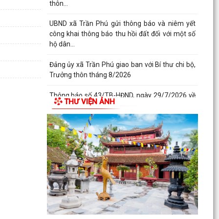
thôn...
UBND xã Trần Phú gửi thông báo và niêm yết
công khai thông báo thu hồi đất đối với một số
hộ dân...
Đảng ủy xã Trần Phú giao ban với Bí thư chi bộ,
Trưởng thôn tháng 8/2026
Thông báo số 43/TB-HĐND, ngày 29/7/2026 về
THƯ VIỆN ẢNH
Kết quả kỳ họp thứ 3 HĐND thành phố
Tổng Bí thư, Chủ tịch nước Tô Lâm chỉ đạo 5
nhiệm vụ trọng tâm tại Hội nghị toàn quốc quán
triệt...
Nghị quyết 34/NQ-HĐND, ngày 28/7/2026 của
HĐND thành phố về việc sửa đổi, bổ sung bảng
giá đất lần...
Nghị quyết 33/NQ-HĐND, ngày 28/7/2026 của
HĐND thành phố về việc thông qua điều chỉnh,