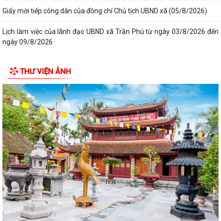
dân định kỳ tháng 8
UBND xã Trần Phú: Gửi thông báo và niêm yết thông báo thu hồi đất và
đối thoại với người dân thôn...
UBND xã Trần Phú gửi thông báo và niêm yết công khai thông báo thu
hồi đất đối với một số hộ dân...
THƯ VIỆN ẢNH
Đảng ủy xã Trần Phú giao ban với Bí thư chi bộ, Trưởng thôn tháng
8/2026
Thông báo số 43/TB-HĐND, ngày 29/7/2026 về Kết quả kỳ họp thứ 3
HĐND thành phố
Tổng Bí thư, Chủ tịch nước Tô Lâm chỉ đạo 5 nhiệm vụ trọng tâm tại
Hội nghị toàn quốc quán triệt...
Nghị quyết 34/NQ-HĐND, ngày 28/7/2026 của HĐND thành phố về việc
sửa đổi, bổ sung bảng giá đất lần...
Nghị quyết 33/NQ-HĐND, ngày 28/7/2026 của HĐND thành phố về việc
thông qua điều chỉnh, bổ sung danh...