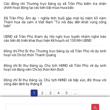
Các đồng chí Thường trực Đảng ủy xã Trần Phú kiểm tra chấn
chỉnh hoạt động tại các bến bãi mùa mưa bão
Xã Trần Phú: Ấm áp – nghĩa tình buổi gặp mặt kỷ niệm 65 năm
Thảm họa da cam ở Việt Nam “Từ nỗi đau đến khát vọng cống
hiến”
UBND xã Trần Phú tham dự Hội nghị trực tuyến nhằm nghe báo
cáo tiến độ triển khai thực hiện Kế hoạch số 150/KH-UBND
Đồng chí Phó Bí thư Thường trực Đảng ủy xã Trần Phú về dự sinh
hoạt với Chi bộ thôn Thanh Quang
Đồng chí Bí thư Đảng ủy, Chủ tịch HĐND xã Trần Phú về dự sinh
hoạt với đảng viên Chi bộ thôn Kim Bịch
Đồng chí Bí thư Đảng ủy, Chủ tịch HĐND xã tiếp xúc, đối thoại với
công dân định kỳ tháng 8
1
2
3
4
5
...