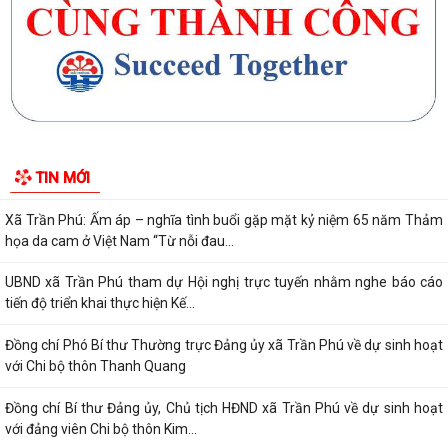
Các đồng chí Thường trực Đảng ủy xã Trần Phú kiểm tra chấn chỉnh
hoạt động tại các bến bãi mùa mưa...
Xã Trần Phú: Ấm áp – nghĩa tình buổi gặp mặt kỷ niệm 65 năm Thảm
họa da cam ở Việt Nam “Từ nỗi đau...
UBND xã Trần Phú tham dự Hội nghị trực tuyến nhằm nghe báo cáo
tiến độ triển khai thực hiện Kế...
TIN MỚI
Đồng chí Phó Bí thư Thường trực Đảng ủy xã Trần Phú về dự sinh hoạt
với Chi bộ thôn Thanh Quang
Đồng chí Bí thư Đảng ủy, Chủ tịch HĐND xã Trần Phú về dự sinh hoạt
với đảng viên Chi bộ thôn Kim...
Giấy mời tiếp công dân của đồng chí Chủ tịch UBND xã (05/8/2026)
Lịch làm việc của lãnh đạo UBND xã Trần Phú từ ngày 03/8/2026 đến
ngày 09/8/2026
Đồng chí Bí thư Đảng ủy, Chủ tịch HĐND xã tiếp xúc, đối thoại với công