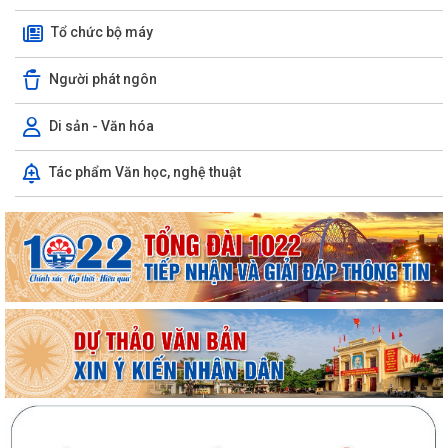
Tổ chức bộ máy
Người phát ngôn
Di sản - Văn hóa
Tác phẩm Văn học, nghệ thuật
Cụm thi đua số 10 (thuộc Ủy ban MTTQ Việt Nam thành phố) sơ kết
công tác mặt trận 6 tháng đầu năm...
Triển khai kiểm đếm, xác nhận tài sản phục vụ giải phóng mặt bằng
các dự án trọng điểm
Xã Trần Phú đã tổ chức Hội nghị tập huấn, bồi dưỡng kiến thức chuyển
đổi số, kỹ năng số cho CBCCVC...
Các đồng chí Thường trực Đảng ủy xã Trần Phú kiểm tra hệ thống đê
chỉ đạo phương án chủ động ứng...