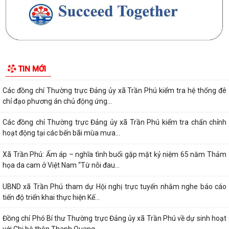
công tác mặt trận 6 tháng đầu năm...
Triển khai kiểm đếm, xác nhận tài sản phục vụ giải phóng mặt bằng
các dự án trọng điểm
Xã Trần Phú đã tổ chức Hội nghị tập huấn, bồi dưỡng kiến thức chuyển
TIN MỚI
đổi số, kỹ năng số cho CBCCVC...
Các đồng chí Thường trực Đảng ủy xã Trần Phú kiểm tra hệ thống đê
chỉ đạo phương án chủ động ứng...
Các đồng chí Thường trực Đảng ủy xã Trần Phú kiểm tra chấn chỉnh
hoạt động tại các bến bãi mùa mưa...
Xã Trần Phú: Ấm áp – nghĩa tình buổi gặp mặt kỷ niệm 65 năm Thảm
họa da cam ở Việt Nam “Từ nỗi đau...
UBND xã Trần Phú tham dự Hội nghị trực tuyến nhằm nghe báo cáo
tiến độ triển khai thực hiện Kế...
Đồng chí Phó Bí thư Thường trực Đảng ủy xã Trần Phú về dự sinh hoạt