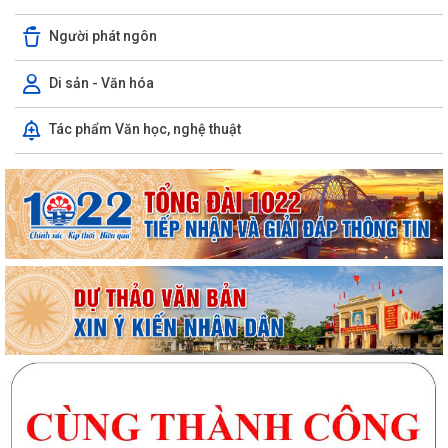
Người phát ngôn
Di sản - Văn hóa
Tác phẩm Văn học, nghệ thuật
UBND xã Trần Phú tổ chức niêm yết và gửi thông báo thu hồi đất để
thực hiện Dự án tuyến đường sắt...
Bà Phan Thị Vắn ở thôn Mạn Trà được hỗ trợ xây “Nhà Đại đoàn kết”
Cụm thi đua số 10 (thuộc Ủy ban MTTQ Việt Nam thành phố) sơ kết