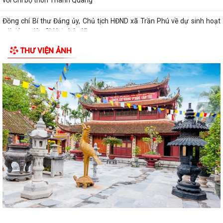
với Chi bộ thôn Thanh Quang
Đồng chí Bí thư Đảng ủy, Chủ tịch HĐND xã Trần Phú về dự sinh hoạt
với đảng viên Chi bộ thôn Kim...
THƯ VIỆN ẢNH
Giấy mời tiếp công dân của đồng chí Chủ tịch UBND xã (05/8/2026)
Lịch làm việc của lãnh đạo UBND xã Trần Phú từ ngày 03/8/2026 đến
ngày 09/8/2026
Đồng chí Bí thư Đảng ủy, Chủ tịch HĐND xã tiếp xúc, đối thoại với công
dân định kỳ tháng 8
UBND xã Trần Phú: Gửi thông báo và niêm yết thông báo thu hồi đất và
đối thoại với người dân thôn...
UBND xã Trần Phú gửi thông báo và niêm yết công khai thông báo thu
hồi đất đối với một số hộ dân...
Đảng ủy xã Trần Phú giao ban với Bí thư chi bộ, Trưởng thôn tháng
8/2026