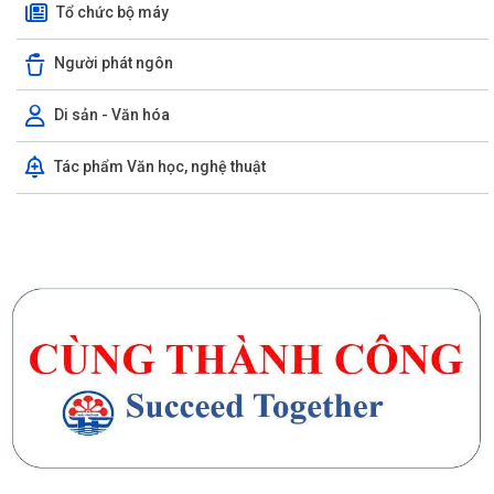
Tổ chức bộ máy
Người phát ngôn
Di sản - Văn hóa
Tác phẩm Văn học, nghệ thuật
Cụm thi đua số 10 (thuộc Ủy ban MTTQ Việt Nam thành phố) sơ kết
công tác mặt trận 6 tháng đầu năm...
Triển khai kiểm đếm, xác nhận tài sản phục vụ giải phóng mặt bằng
các dự án trọng điểm