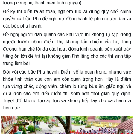
lượng công an, thanh niên tình nguyện).
Để kỳ thi diễn ra an toàn, nghiêm túc và đúng quy chế, chính
quyền xã Trần Phú đề nghị sự đồng hành từ phía người dân và
các bậc phụ huynh:
Đề nghị người dân quanh các khu vực thi không tụ tập đông
người trước cổng điểm thi; không lấn chiếm vỉa hè, lòng
đường; hạn chế tối đa các hoạt động kinh doanh, sản xuất gây
tiếng ồn lớn để trả lại không gian tĩnh lặng cho các thí sinh tập
trung làm bài.
Đối với các bậc Phụ huynh: Điểm số là quan trọng, nhưng sức
khỏe tinh thần của con em còn quan trọng hơn. Hãy là điểm
tựa vững chắc, động viên, chăm lo từng bữa ăn, giấc ngủ và
đưa đón các em đến điểm thi sớm hơn thời gian quy định.
Tuyệt đối không tạo áp lực và không tiếp tay cho các hành vi
tiêu cực.