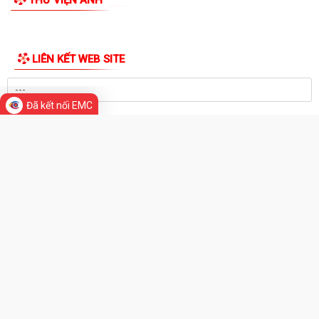
Giấy mời tiếp công dân của đồng chí Chủ tịch UBND xã (05/8/2026)
Lịch làm việc của lãnh đạo UBND xã Trần Phú từ ngày 03/8/2026 đến
ngày 09/8/2026
Đồng chí Bí thư Đảng ủy, Chủ tịch HĐND xã tiếp xúc, đối thoại với công
THƯ VIỆN ẢNH
dân định kỳ tháng 8
Đã kết nối EMC
UBND xã Trần Phú: Gửi thông báo và niêm yết thông báo thu hồi đất và
đối thoại với người dân thôn...
UBND xã Trần Phú gửi thông báo và niêm yết công khai thông báo thu
hồi đất đối với một số hộ dân...
Đảng ủy xã Trần Phú giao ban với Bí thư chi bộ, Trưởng thôn tháng
8/2026
Thông báo số 43/TB-HĐND, ngày 29/7/2026 về Kết quả kỳ họp thứ 3
HĐND thành phố
Tổng Bí thư, Chủ tịch nước Tô Lâm chỉ đạo 5 nhiệm vụ trọng tâm tại
Hội nghị toàn quốc quán triệt...