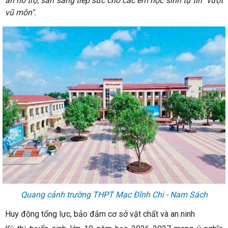
án hỗ trợ, sẵn sàng tiếp sức cho các em học sinh tự tin "vượt
vũ môn".
Quang cảnh trường THPT Mạc Đĩnh Chi - Nam Sách
Huy động tổng lực, bảo đảm cơ sở vật chất và an ninh