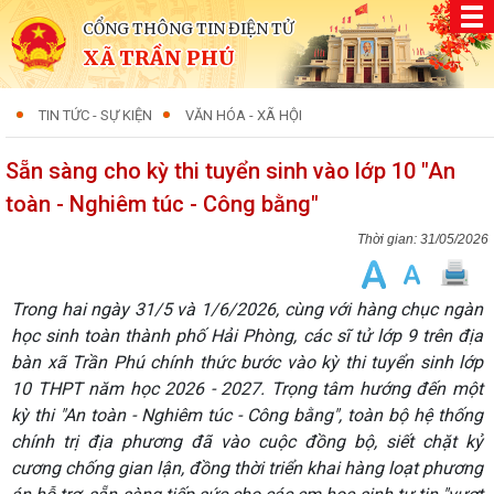
CỔNG THÔNG TIN ĐIỆN TỬ
XÃ TRẦN PHÚ
TIN TỨC - SỰ KIỆN
VĂN HÓA - XÃ HỘI
Sẵn sàng cho kỳ thi tuyển sinh vào lớp 10 "An
toàn - Nghiêm túc - Công bằng"
31/05/2026
Trong hai ngày 31/5 và 1/6/2026, cùng với hàng chục ngàn
học sinh toàn thành phố Hải Phòng, các sĩ tử lớp 9 trên địa
bàn xã Trần Phú chính thức bước vào kỳ thi tuyển sinh lớp
10 THPT năm học 2026 - 2027. Trọng tâm hướng đến một
kỳ thi "An toàn - Nghiêm túc - Công bằng", toàn bộ hệ thống
chính trị địa phương đã vào cuộc đồng bộ, siết chặt kỷ
cương chống gian lận, đồng thời triển khai hàng loạt phương