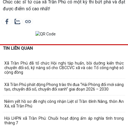
Chúc các sĩ tử của xã Trần Phú có một kỳ thi bứt phá và đạt
được điểm số cao nhất!
TIN LIÊN QUAN
Xã Trần Phú đã tổ chức Hội nghị tập huấn, bồi dưỡng kiến thức
chuyển đổi số, kỹ năng số cho CBCCVC xã và các Tổ công nghệ số
cộng đồng
Xã Trần Phú phát động Phong trào thi đua “Hải Phòng đổi mới sáng
tạo, chuyển đổi số, chuyển đổi xanh” giai đoạn 2026 – 2030
Niêm yết hồ sơ đề nghị công nhận Liệt sĩ Trần Đình Nâng, thôn An
Xá, xã Trần Phú
Hội LHPN xã Trần Phú: Chuỗi hoạt động ấm áp nghĩa tình trong
tháng 7