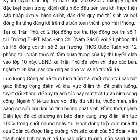
Kỳ thi tuyển sinh lớp 10 năm học 2026-2027 mang ý nghĩa
đặc biệt quan trọng, đánh dấu mốc đầu tiên sau khi thực hiện
sáp nhập đơn vị hành chính, dẫn đến quy mô thí sinh và hội
đồng thi tăng đáng kể trên địa bàn toàn thành phố Hải Phòng.
Tại xã Trần Phú, có 2 Hội đồng coi thi, Hội đồng coi thi số 1
tại Trường THPT Mạc Đĩnh Chi (Nam Sách) với 21 phòng thi
và Hội đồng coi thi số 2 tại Trường THCS Quốc Tuấn với 12
phòng thi. Nhận thức rõ tầm quan trọng của kỳ thi tuyển sinh
vào lớp 10 này, UBND xã Trần Phú đã sớm chỉ đạo các ban,
ngành triển khai các phương án bảo vệ và hỗ trợ tối đa.
Lực lượng Công an xã thực hiện tuần tra, chốt chặn tại các nút
giao thông trọng điểm và khu vực điểm thi để phân luồng,
tuyệt đối không để xảy ra ách tắc hay mất trật tự an ninh công
cộng. Ngành Y tế túc trực với đầy đủ vật tư, thuốc men, sẵn
sàng sơ cấp cứu khi có tình huống phát sinh. Đồng thời, ngành
Điện lực đã có phương án bảo đảm cung ứng điện liên tục
100% trong suốt những ngày thi. Hoạt động tiếp sức mùa thi
của Đoàn xã được tăng cường. Với sắc xanh của 50 đoàn viên
thanh niên tình nguyện xã tại các cổng trường, sẵn sàng cung