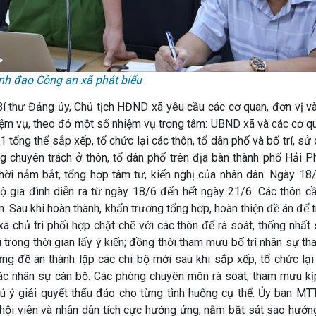
ãnh đạo Công an xã phát biểu
Bí thư Đảng ủy, Chủ tịch HĐND xã yêu cầu các cơ quan, đơn vị v
nhiệm vụ, theo đó một số nhiệm vụ trọng tâm: UBND xã và các cơ q
 tổng thể sắp xếp, tổ chức lại các thôn, tổ dân phố và bố trí, sử 
g chuyên trách ở thôn, tổ dân phố trên địa bàn thành phố Hải 
hời nắm bắt, tổng hợp tâm tư, kiến nghị của nhân dân. Ngày 18/
hộ gia đình diễn ra từ ngày 18/6 đến hết ngày 21/6. Các thôn cầ
 Sau khi hoàn thành, khẩn trương tổng hợp, hoàn thiện đề án để t
 chủ trì phối hợp chặt chẽ với các thôn để rà soát, thống nhất 
 trong thời gian lấy ý kiến; đồng thời tham mưu bố trí nhân sự th
ng đề án thành lập các chi bộ mới sau khi sắp xếp, tổ chức lại
 nhân sự cán bộ. Các phòng chuyên môn rà soát, tham mưu kịp
hú ý giải quyết thấu đáo cho từng tình huống cụ thể. Ủy ban MT
 hội viên và nhân dân tích cực hưởng ứng; nắm bắt sát sao hướn