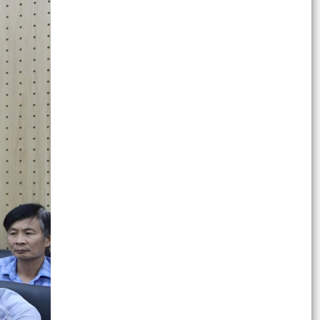
người nước...
Nghị quyết số 19/2026/NQ-HĐND, ngày
28/7/2026 của HĐND thành phố về việc ban
hành quy định nguyên...
Nghị quyết số 17/2026/NQ-HĐND, ngày
28/7/2026 của HĐND thành phố về việc bãi bỏ
Nghị quyết số...
Nghị quyết số 15/2026/NQ-HĐND, ngày
28/7/2026 của HĐND thành phố quy định một
số chế độ, định mức...
Nghị quyết số 14/2026/NQ-HĐND, ngày
28/7/2026 của HĐND thành phố quy định mức
thu lệ phí trước bạ...
Nghị quyết số 13/2026/NQ-HĐND, ngày
28/7/2026 của HĐND thành phố về việc bãi bỏ
một số Nghị quyết...