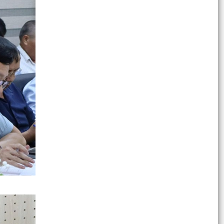
Nghị quyết số 25/2026/NQ-HĐND, ngày
28/7/2026 của HĐND thành phố Hải Phòng quy
định tiêu chí thành...
Nghị quyết số 24/2026/NQ-HĐND, ngày
28/7/2026 của HĐND thành phố Nghị quyết quy
định mức trợ cấp...
Nghị quyết số 23/2026/NQ-HĐND, ngày
28/7/2026 của HĐND thành phố quy định mức
thu phí, lệ phí đối...
Nghị quyết số 22/2026/NQ-HĐND, ngày
28/7/2026 của HĐND thành phố về việc đặt tên
đường, phố và các...
Nghị quyết số 21/2026/NQ-HĐND, ngày
28/7/2026 của HĐND thành phố quy định nội
dung và mức chi thực...
Nghị quyết 20/2026/NQ-HĐND, ngày 28/7/2026
của HĐND thành phố quy định tiêu chí đối với