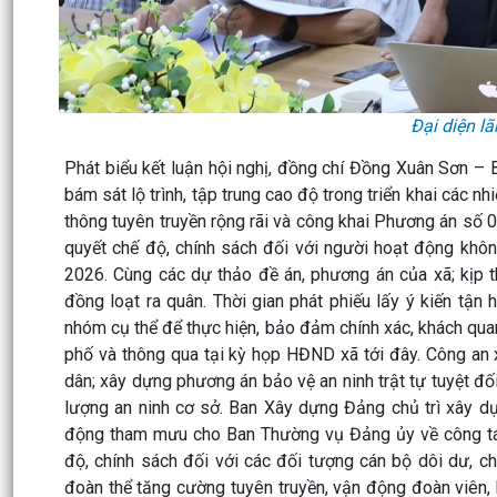
Đại diện l
Phát biểu kết luận hội nghị, đồng chí Đồng Xuân Sơn – 
bám sát lộ trình, tập trung cao độ trong triển khai các 
thông tuyên truyền rộng rãi và công khai Phương án số 01
quyết chế độ, chính sách đối với người hoạt động khôn
2026. Cùng các dự thảo đề án, phương án của xã; kịp t
đồng loạt ra quân. Thời gian phát phiếu lấy ý kiến tận 
nhóm cụ thể để thực hiện, bảo đảm chính xác, khách quan.
phố và thông qua tại kỳ họp HĐND xã tới đây. Công an xã
dân; xây dựng phương án bảo vệ an ninh trật tự tuyệt đối
lượng an ninh cơ sở. Ban Xây dựng Đảng chủ trì xây dự
động tham mưu cho Ban Thường vụ Đảng ủy về công tác
độ, chính sách đối với các đối tượng cán bộ dôi dư, c
đoàn thể tăng cường tuyên truyền, vận động đoàn viên,