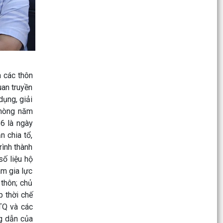
Nghị quyết số 12/2026/NQ-HĐND, ngày
28/7/2026 của HĐND thành phố về việc quy
định về lệ phí đăng ký...
Nghị quyết 11/2026/NQ-HĐND, ngày 28/7/2026
của HĐND thành phố về việc quy định mức tối
à các thôn
đa, mức tối...
uan truyền
dụng, giải
Nghị quyết số 10/2026/NQ-HĐND, ngày
28/7/2026 về sửa đổi, bổ sung một số điều của
Phòng năm
Quy định tiêu chí...
6 là ngày
n chia tổ,
Xã Trần Phú phát động Phong trào thi đua “Hải
rình thành
Phòng đổi mới sáng tạo, chuyển đổi số, chuyển
số liệu hộ
đổi...
am gia lực
 thôn; chủ
Xã Trần Phú đẩy mạnh chuyển đổi số và ứng
dựng Al trong phổ biến, giáo dục pháp luật
 thời chế
TQ và các
UBND xã Trần Phú tổ chức hội nghị phổ biến,
g dẫn của