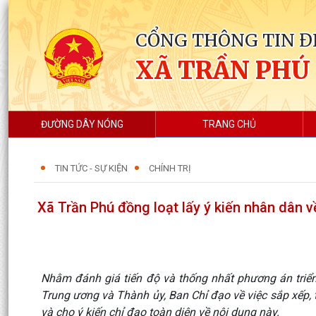
CỔNG THÔNG TIN Đ
XÃ TRẦN PHÚ
ĐƯỜNG DÂY NÓNG
TRANG CHỦ
TIN TỨC - SỰ KIỆN
CHÍNH TRỊ
Xã Trần Phú đồng loạt lấy ý kiến nhân dân về
Nhằm đánh giá tiến độ và thống nhất phương án triển 
Trung ương và Thành ủy, Ban Chỉ đạo về việc sắp xếp, 
và cho ý kiến chỉ đạo toàn diện về nội dung này.