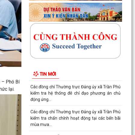
Xã Trần Phú: Ấm áp – nghĩa tình buổi gặp mặt
kỷ niệm 65 năm Thảm họa da cam ở Việt Nam
“Từ nỗi đau...
UBND xã Trần Phú tham dự Hội nghị trực tuyến
nhằm nghe báo cáo tiến độ triển khai thực hiện
Kế...
Đồng chí Phó Bí thư Thường trực Đảng ủy xã
Trần Phú về dự sinh hoạt với Chi bộ thôn Thanh
TIN MỚI
Quang
 – Phó Bí
Đồng chí Bí thư Đảng ủy, Chủ tịch HĐND xã Trần
ức lại.
Phú về dự sinh hoạt với đảng viên Chi bộ thôn
Kim...
Giấy mời tiếp công dân của đồng chí Chủ tịch
UBND xã (05/8/2026)
Lịch làm việc của lãnh đạo UBND xã Trần Phú từ