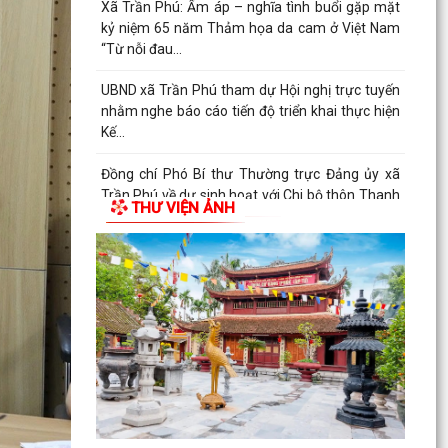
ngày 03/8/2026 đến ngày 09/8/2026
Đồng chí Bí thư Đảng ủy, Chủ tịch HĐND xã tiếp
xúc, đối thoại với công dân định kỳ tháng 8
UBND xã Trần Phú: Gửi thông báo và niêm yết
thông báo thu hồi đất và đối thoại với người dân
thôn...
UBND xã Trần Phú gửi thông báo và niêm yết
THƯ VIỆN ẢNH
công khai thông báo thu hồi đất đối với một số
hộ dân...
Đảng ủy xã Trần Phú giao ban với Bí thư chi bộ,
Trưởng thôn tháng 8/2026
Thông báo số 43/TB-HĐND, ngày 29/7/2026 về
Kết quả kỳ họp thứ 3 HĐND thành phố
Tổng Bí thư, Chủ tịch nước Tô Lâm chỉ đạo 5
nhiệm vụ trọng tâm tại Hội nghị toàn quốc quán
triệt...