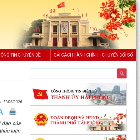
ÔNG TIN CHUYÊN ĐỀ
CẢI CÁCH HÀNH CHÍNH - CHUYỂN ĐỔI SỐ
11/06/2026
UBND xã Trần Phú tổ chức niêm yết và gửi
ỉ đạo của
thông báo thu hồi đất để thực hiện Dự án tuyến
 thảo luận
đường sắt...