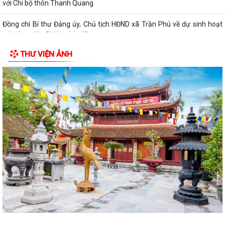
với Chi bộ thôn Thanh Quang
Đồng chí Bí thư Đảng ủy, Chủ tịch HĐND xã Trần Phú về dự sinh hoạt
với đảng viên Chi bộ thôn Kim...
THƯ VIỆN ẢNH
Giấy mời tiếp công dân của đồng chí Chủ tịch UBND xã (05/8/2026)
Lịch làm việc của lãnh đạo UBND xã Trần Phú từ ngày 03/8/2026 đến
ngày 09/8/2026
Đồng chí Bí thư Đảng ủy, Chủ tịch HĐND xã tiếp xúc, đối thoại với công
dân định kỳ tháng 8
UBND xã Trần Phú: Gửi thông báo và niêm yết thông báo thu hồi đất và
đối thoại với người dân thôn...
UBND xã Trần Phú gửi thông báo và niêm yết công khai thông báo thu
hồi đất đối với một số hộ dân...
Đảng ủy xã Trần Phú giao ban với Bí thư chi bộ, Trưởng thôn tháng
8/2026