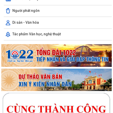
Người phát ngôn
Di sản - Văn hóa
Tác phẩm Văn học, nghệ thuật
UBND xã Trần Phú tổ chức niêm yết và gửi thông báo thu hồi đất để
thực hiện Dự án tuyến đường sắt...
Bà Phan Thị Vắn ở thôn Mạn Trà được hỗ trợ xây “Nhà Đại đoàn kết”
Cụm thi đua số 10 (thuộc Ủy ban MTTQ Việt Nam thành phố) sơ kết