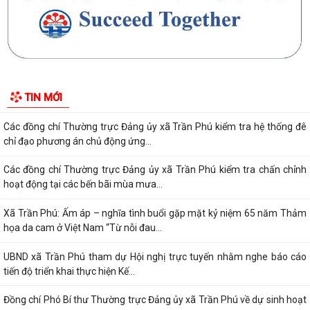
công tác mặt trận 6 tháng đầu năm...
Triển khai kiểm đếm, xác nhận tài sản phục vụ giải phóng mặt bằng
các dự án trọng điểm
Xã Trần Phú đã tổ chức Hội nghị tập huấn, bồi dưỡng kiến thức chuyển
TIN MỚI
đổi số, kỹ năng số cho CBCCVC...
Các đồng chí Thường trực Đảng ủy xã Trần Phú kiểm tra hệ thống đê
chỉ đạo phương án chủ động ứng...
Các đồng chí Thường trực Đảng ủy xã Trần Phú kiểm tra chấn chỉnh
hoạt động tại các bến bãi mùa mưa...
Xã Trần Phú: Ấm áp – nghĩa tình buổi gặp mặt kỷ niệm 65 năm Thảm
họa da cam ở Việt Nam “Từ nỗi đau...
UBND xã Trần Phú tham dự Hội nghị trực tuyến nhằm nghe báo cáo
tiến độ triển khai thực hiện Kế...
Đồng chí Phó Bí thư Thường trực Đảng ủy xã Trần Phú về dự sinh hoạt