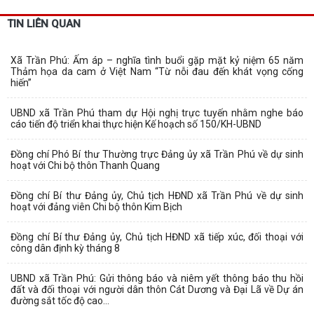
TIN LIÊN QUAN
Xã Trần Phú: Ấm áp – nghĩa tình buổi gặp mặt kỷ niệm 65 năm
Thảm họa da cam ở Việt Nam “Từ nỗi đau đến khát vọng cống
hiến”
UBND xã Trần Phú tham dự Hội nghị trực tuyến nhằm nghe báo
cáo tiến độ triển khai thực hiện Kế hoạch số 150/KH-UBND
Đồng chí Phó Bí thư Thường trực Đảng ủy xã Trần Phú về dự sinh
hoạt với Chi bộ thôn Thanh Quang
Đồng chí Bí thư Đảng ủy, Chủ tịch HĐND xã Trần Phú về dự sinh
hoạt với đảng viên Chi bộ thôn Kim Bịch
Đồng chí Bí thư Đảng ủy, Chủ tịch HĐND xã tiếp xúc, đối thoại với
công dân định kỳ tháng 8
UBND xã Trần Phú: Gửi thông báo và niêm yết thông báo thu hồi
đất và đối thoại với người dân thôn Cát Dương và Đại Lã về Dự án
đường sắt tốc độ cao...