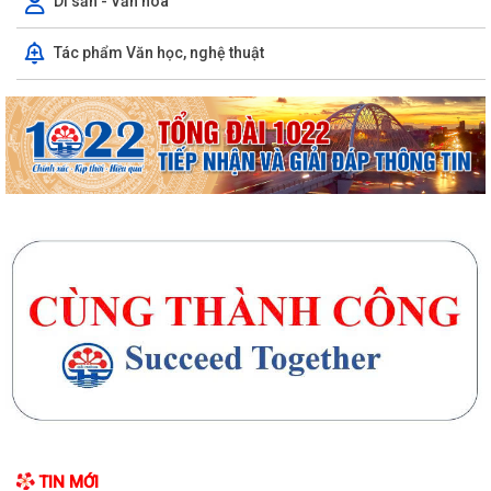
Di sản - Văn hóa
Tác phẩm Văn học, nghệ thuật
Xã Trần Phú: Ấm áp – nghĩa tình buổi gặp mặt kỷ niệm 65 năm Thảm
họa da cam ở Việt Nam “Từ nỗi đau...
UBND xã Trần Phú tham dự Hội nghị trực tuyến nhằm nghe báo cáo
tiến độ triển khai thực hiện Kế...
Đồng chí Phó Bí thư Thường trực Đảng ủy xã Trần Phú về dự sinh hoạt
với Chi bộ thôn Thanh Quang
Đồng chí Bí thư Đảng ủy, Chủ tịch HĐND xã Trần Phú về dự sinh hoạt