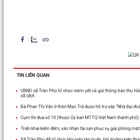
TIN LIÊN QUAN
UBND xã Trần Phú tổ chức niêm yết và gửi thông báo thu hồi
xã (đợt...
Bà Phan Thị Vắn ở thôn Mạn Trà được hỗ trợ xây “Nhà Đại đoà
Cụm thi đua số 10 (thuộc Ủy ban MTTQ Việt Nam thành phố) s
Triển khai kiểm đếm, xác nhận tài sản phục vụ giải phóng mặ
Xã Trần Phú đã tổ chức Hội nghị tập huấn, bồi dưỡng kiến th