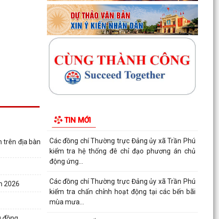
xây “Nhà Đại đoàn kết”
Cụm thi đua số 10 (thuộc Ủy ban MTTQ Việt
Nam thành phố) sơ kết công tác mặt trận 6
tháng đầu năm...
Triển khai kiểm đếm, xác nhận tài sản phục vụ
giải phóng mặt bằng các dự án trọng điểm
Xã Trần Phú đã tổ chức Hội nghị tập huấn, bồi
dưỡng kiến thức chuyển đổi số, kỹ năng số cho
CBCCVC...
TIN MỚI
Các đồng chí Thường trực Đảng ủy xã Trần Phú
 trên địa bàn
kiểm tra hệ thống đê chỉ đạo phương án chủ
động ứng...
Các đồng chí Thường trực Đảng ủy xã Trần Phú
ăm 2026
kiểm tra chấn chỉnh hoạt động tại các bến bãi
mùa mưa...
g đồng
Xã Trần Phú: Ấm áp – nghĩa tình buổi gặp mặt