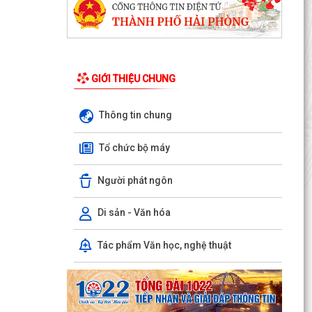
GIỚI THIỆU CHUNG
Thông tin chung
Tổ chức bộ máy
Người phát ngôn
Di sản - Văn hóa
Tác phẩm Văn học, nghệ thuật
UBND xã Trần Phú tổ chức niêm yết và gửi
thông báo thu hồi đất để thực hiện Dự án tuyến
đường sắt...
Bà Phan Thị Vắn ở thôn Mạn Trà được hỗ trợ