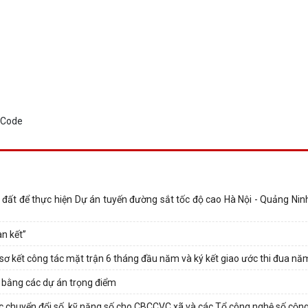
 đất để thực hiện Dự án tuyến đường sắt tốc độ cao Hà Nội - Quảng Ninh
n kết”
ơ kết công tác mặt trận 6 tháng đầu năm và ký kết giao ước thi đua n
t bằng các dự án trọng điểm
ức chuyển đổi số, kỹ năng số cho CBCCVC xã và các Tổ công nghệ số cộn