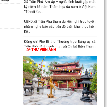
kỷ niệm 65 năm Thảm họa da cam ở Việt Nam
“Từ nỗi đau...
UBND xã Trần Phú tham dự Hội nghị trực tuyến
nhằm nghe báo cáo tiến độ triển khai thực hiện
Kế...
Đồng chí Phó Bí thư Thường trực Đảng ủy xã
Trần Phú về dự sinh hoạt với Chi bộ thôn Thanh
THƯ VIỆN ẢNH
Quang
Đồng chí Bí thư Đảng ủy, Chủ tịch HĐND xã Trần
Phú về dự sinh hoạt với đảng viên Chi bộ thôn
Kim...
Giấy mời tiếp công dân của đồng chí Chủ tịch
UBND xã (05/8/2026)
Lịch làm việc của lãnh đạo UBND xã Trần Phú từ
ngày 03/8/2026 đến ngày 09/8/2026