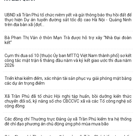
UBND xã Trần Phú tổ chức niêm yết và gửi thông báo thu hồi đất để
thực hiện Dự án tuyến đường sắt tốc độ cao Hà Nội - Quảng Ninh
trên địa bàn xã (đợt...
Bà Phan Thị Vắn ở thôn Mạn Trà được hỗ trợ xây “Nhà Đại đoàn
kết”
Cụm thi đua số 10 (thuộc Ủy ban MTTQ Việt Nam thành phố) sơ kết
công tác mặt trận 6 tháng đầu năm và ký kết giao ước thi đua năm
2026
Triển khai kiểm đếm, xác nhận tài sản phục vụ giải phóng mặt bằng
các dự án trọng điểm
Xã Trần Phú đã tổ chức Hội nghị tập huấn, bồi dưỡng kiến thức
chuyển đổi số, kỹ năng số cho CBCCVC xã và các Tổ công nghệ số
cộng đồng
Các đồng chí Thường trực Đảng ủy xã Trần Phú kiểm tra hệ thống
đê chỉ đạo phương án chủ động ứng phó mùa mưa bão