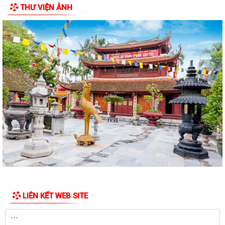
THƯ VIỆN ẢNH
Giấy mời tiếp công dân của đồng chí Chủ tịch UBND xã (05/8/2026)
Lịch làm việc của lãnh đạo UBND xã Trần Phú từ ngày 03/8/2026 đến
ngày 09/8/2026
Đồng chí Bí thư Đảng ủy, Chủ tịch HĐND xã tiếp xúc, đối thoại với công
dân định kỳ tháng 8
UBND xã Trần Phú: Gửi thông báo và niêm yết thông báo thu hồi đất và
đối thoại với người dân thôn...
UBND xã Trần Phú gửi thông báo và niêm yết công khai thông báo thu
hồi đất đối với một số hộ dân...
Đảng ủy xã Trần Phú giao ban với Bí thư chi bộ, Trưởng thôn tháng
8/2026
Thông báo số 43/TB-HĐND, ngày 29/7/2026 về Kết quả kỳ họp thứ 3
LIÊN KẾT WEB SITE
HĐND thành phố
Tổng Bí thư, Chủ tịch nước Tô Lâm chỉ đạo 5 nhiệm vụ trọng tâm tại