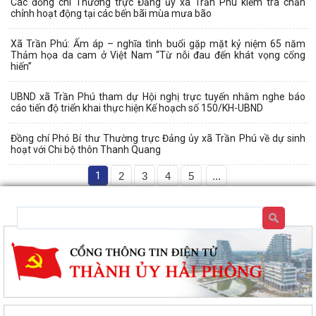
Các đồng chí Thường trực Đảng ủy xã Trần Phú kiểm tra chấn
chỉnh hoạt động tại các bến bãi mùa mưa bão
Xã Trần Phú: Ấm áp – nghĩa tình buổi gặp mặt kỷ niệm 65 năm
Thảm họa da cam ở Việt Nam “Từ nỗi đau đến khát vọng cống
hiến”
UBND xã Trần Phú tham dự Hội nghị trực tuyến nhằm nghe báo
cáo tiến độ triển khai thực hiện Kế hoạch số 150/KH-UBND
Đồng chí Phó Bí thư Thường trực Đảng ủy xã Trần Phú về dự sinh
hoạt với Chi bộ thôn Thanh Quang
1
2
3
4
5
...