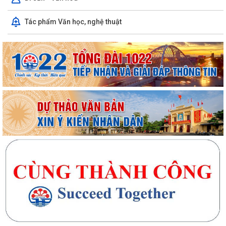
Tác phẩm Văn học, nghệ thuật
UBND xã Trần Phú tổ chức niêm yết và gửi thông báo thu hồi đất để
thực hiện Dự án tuyến đường sắt...
Bà Phan Thị Vắn ở thôn Mạn Trà được hỗ trợ xây “Nhà Đại đoàn kết”
Cụm thi đua số 10 (thuộc Ủy ban MTTQ Việt Nam thành phố) sơ kết
công tác mặt trận 6 tháng đầu năm...
Triển khai kiểm đếm, xác nhận tài sản phục vụ giải phóng mặt bằng
các dự án trọng điểm