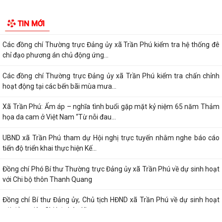
Xã Trần Phú đã tổ chức Hội nghị tập huấn, bồi dưỡng kiến thức chuyển
TIN MỚI
đổi số, kỹ năng số cho CBCCVC...
Các đồng chí Thường trực Đảng ủy xã Trần Phú kiểm tra hệ thống đê
chỉ đạo phương án chủ động ứng...
Các đồng chí Thường trực Đảng ủy xã Trần Phú kiểm tra chấn chỉnh
hoạt động tại các bến bãi mùa mưa...
Xã Trần Phú: Ấm áp – nghĩa tình buổi gặp mặt kỷ niệm 65 năm Thảm
họa da cam ở Việt Nam “Từ nỗi đau...
UBND xã Trần Phú tham dự Hội nghị trực tuyến nhằm nghe báo cáo
tiến độ triển khai thực hiện Kế...
Đồng chí Phó Bí thư Thường trực Đảng ủy xã Trần Phú về dự sinh hoạt
với Chi bộ thôn Thanh Quang
Đồng chí Bí thư Đảng ủy, Chủ tịch HĐND xã Trần Phú về dự sinh hoạt
với đảng viên Chi bộ thôn Kim...