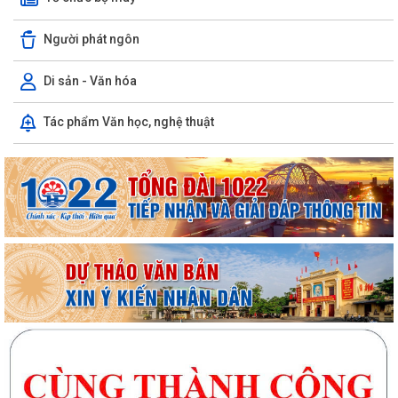
Người phát ngôn
Di sản - Văn hóa
Tác phẩm Văn học, nghệ thuật
Xã Trần Phú: Ấm áp – nghĩa tình buổi gặp mặt kỷ niệm 65 năm Thảm
họa da cam ở Việt Nam “Từ nỗi đau...
UBND xã Trần Phú tham dự Hội nghị trực tuyến nhằm nghe báo cáo
tiến độ triển khai thực hiện Kế...