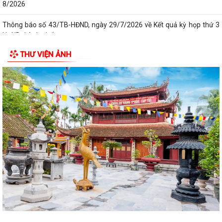
8/2026
Thông báo số 43/TB-HĐND, ngày 29/7/2026 về Kết quả kỳ họp thứ 3
HĐND thành phố
THƯ VIỆN ẢNH
Tổng Bí thư, Chủ tịch nước Tô Lâm chỉ đạo 5 nhiệm vụ trọng tâm tại
Hội nghị toàn quốc quán triệt...
Nghị quyết 34/NQ-HĐND, ngày 28/7/2026 của HĐND thành phố về việc
sửa đổi, bổ sung bảng giá đất lần...
Nghị quyết 33/NQ-HĐND, ngày 28/7/2026 của HĐND thành phố về việc
thông qua điều chỉnh, bổ sung danh...
Nghị quyết số 32/NQ-HĐND, ngày 28/7/2026 của HĐND thành phố về
việc điều chỉnh, bổ sung kế hoạch...
Nghị quyết số 30/NQ-HĐND, ngày 28/7/2026 của HĐND thành phố về
chất vấn tại kỳ họp thứ 3 (kỳ họp...
Nghị quyết 26/2026/NQ-HĐND, ngày 28/7/2026 của HĐND thành phố
về quy định chính sách hỗ trợ đối với...