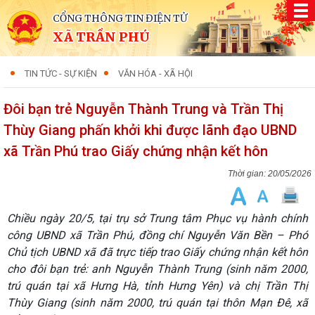
CỔNG THÔNG TIN ĐIỆN TỬ
XÃ TRẦN PHÚ
TIN TỨC - SỰ KIỆN
VĂN HÓA - XÃ HỘI
Đôi bạn trẻ Nguyễn Thành Trung và Trần Thị
Thùy Giang phấn khởi khi được lãnh đạo UBND
xã Trần Phú trao Giấy chứng nhận kết hôn
20/05/2026
Chiều ngày 20/5, tại trụ sở Trung tâm Phục vụ hành chính
công UBND xã Trần Phú, đồng chí Nguyễn Văn Bền – Phó
Chủ tịch UBND xã đã trực tiếp trao Giấy chứng nhận kết hôn
cho đôi bạn trẻ: anh Nguyễn Thành Trung (sinh năm 2000,
trú quán tại xã Hưng Hà, tỉnh Hưng Yên) và chị Trần Thị
Thùy Giang (sinh năm 2000, trú quán tại thôn Mạn Đê, xã