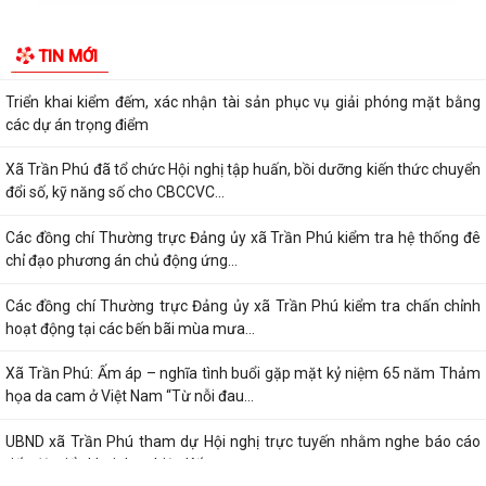
thực hiện Dự án tuyến đường sắt...
Bà Phan Thị Vắn ở thôn Mạn Trà được hỗ trợ xây “Nhà Đại đoàn kết”
Cụm thi đua số 10 (thuộc Ủy ban MTTQ Việt Nam thành phố) sơ kết
TIN MỚI
công tác mặt trận 6 tháng đầu năm...
Triển khai kiểm đếm, xác nhận tài sản phục vụ giải phóng mặt bằng
các dự án trọng điểm
Xã Trần Phú đã tổ chức Hội nghị tập huấn, bồi dưỡng kiến thức chuyển
đổi số, kỹ năng số cho CBCCVC...
Các đồng chí Thường trực Đảng ủy xã Trần Phú kiểm tra hệ thống đê
chỉ đạo phương án chủ động ứng...
Các đồng chí Thường trực Đảng ủy xã Trần Phú kiểm tra chấn chỉnh
hoạt động tại các bến bãi mùa mưa...
Xã Trần Phú: Ấm áp – nghĩa tình buổi gặp mặt kỷ niệm 65 năm Thảm
họa da cam ở Việt Nam “Từ nỗi đau...