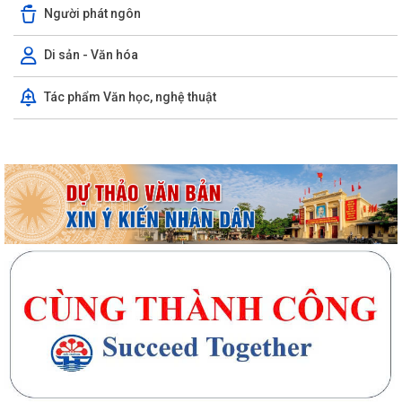
Người phát ngôn
Di sản - Văn hóa
Tác phẩm Văn học, nghệ thuật
Xã Trần Phú đã đồng loạt ra quân thực hiện giải tỏa các vi phạm hành
lang an toàn giao thông trên...
Sôi nổi Khai mạc Giải bóng đá U12 xã Trần Phú hè năm 2026
UBND xã Trần Phú tổ chức niêm yết và gửi thông báo thu hồi đất để