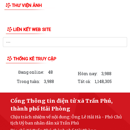
UBND xã Trần Phú tham dự Hội nghị trực tuyến nhằm nghe báo cáo
tiến độ triển khai thực hiện Kế...
THƯ VIỆN ẢNH
Đồng chí Phó Bí thư Thường trực Đảng ủy xã Trần Phú về dự sinh hoạt
với Chi bộ thôn Thanh Quang
Đồng chí Bí thư Đảng ủy, Chủ tịch HĐND xã Trần Phú về dự sinh hoạt
với đảng viên Chi bộ thôn Kim...
Giấy mời tiếp công dân của đồng chí Chủ tịch UBND xã (05/8/2026)
Lịch làm việc của lãnh đạo UBND xã Trần Phú từ ngày 03/8/2026 đến
ngày 09/8/2026
Đồng chí Bí thư Đảng ủy, Chủ tịch HĐND xã tiếp xúc, đối thoại với công
dân định kỳ tháng 8
UBND xã Trần Phú: Gửi thông báo và niêm yết thông báo thu hồi đất và
đối thoại với người dân thôn...
UBND xã Trần Phú gửi thông báo và niêm yết công khai thông báo thu